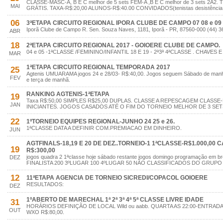
CLASSE-MASC-A, B E C melhor de 5 sets FEM-A ,B E C melhor de 3 sets 2A
MAI
GRÁTIS. TAXA-R$:20,00 ALUNOS-R$:40.00 CONVIDADOS(tenistas desistência p
06
3ªETAPA CIRCUITO REGIONAL IPORA CLUBE DE CAMPO 07 08 e 09 
Iporã Clube de Campo R. Sen. Souza Naves, 1181, Iporã - PR, 87560-000 (44) 
ABR
18
2ªETAPA CIRCUITO REGIONAL 2017 - GOIOERE CLUBE DE CAMPO.
04 e 05 -1ªCLASSE /FEMININO/INFANTIL 18 E 19 - 2ª3ª 4ªCLASSE . CHAV
MAR
1ªETAPA CIRCUITO REGIONAL TEMPORADA 2017
25
Agtenis UMUARAMA jogos 24 e 28/03- R$:40,00. Jogos seguem Sábado de manhã 
FEV
e terça de manhã.
RANKING AGTENIS-1ªETAPA
19
Taxa R$:50,00 SIMPLES R$25,00 DUPLAS. CLASSE A REPESCAGEM CLASS
JAN
INICIANTES. JOGOS CASADOS ATÉ O FIM DO TORNEIO MELHOR DE 3 SE
22
1ºTORNEIO EQUIPES REGIONAL-JUNHO 24 25 e 26.
1ªCLASSE DATA A DEFINIR COM.PREMIACAO EM DINHEIRO.
JUN
AGTFINALS-18,19 E 20 DE DEZ..TORNEIO-1 1ªCLASSE-R$1.000,00 
19
R$:300,00
jogos quadra 2 1ªclasse hoje sábado restante jogos domingo programação em
DEZ
FINALISTA 200 3ºLUGAR 100 4ºLUGAR 50 NÃO CLASSIFICADOS DO GRUP
12
11ªETAPA AGENCIA DE TORNEIO SICREDI/COPACOL GOIOERE
RESULTADOS:
DEZ
1ºABERTO DE MARECHAL 1ª 2ª 3ª 4ª 5ª CLASSE LIVRE IDADE
31
HORÁRIOS DEFINIÇÃO DE LOCAL Wild ou aabb. QUARTA AS 22:00-ENTRADA
OUT
WXO R$:80,00.