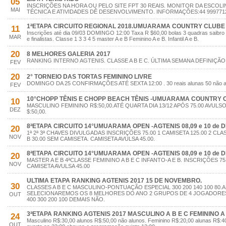
05
INSCRIÇÕES NA HORA OU PELO SITE FPT 30 REAIS. MONITOR DA ESCOLI
MAI
TÉCNICA E ATIVIDADES DÊ DESENVOLVIMENTO. INFORMAÇÕES:44 999771
1ªETAPA CIRCUITO REGIONAL 2018.UMUARAMA COUNTRY CLUBE 1
11
Inscrições até dia 09/03 DOMINGO 12:00 Taxa R $60,00 bolas 3 quadras saibro
MAR
e finalistas. Classe 1 3 3 4 5 master A e B Feminino A e B. Infantil A e B.
20
8 MELHORES GALERIA 2017
RANKING INTERNO AGTENIS. CLASSE A B E C. ÚLTIMA SEMANA DEFINIÇÃ
FEV
20
2° TORNEIO DAS TORTAS FEMININO LIVRE
DOMINGO DA 25 CONFIRMAÇÕES ATÉ SEXTA 12:00 . 30 reais alunas 50 não a
FEV
10°CHOPP TÊNIS E CHOPP BEACH TÊNIS -UMUARAMA COUNTRY CL
10
MASCULINO FEMININO R$:50,00.ATÉ QUARTA DIA 13/12 APÓS 75.00 AVUL
DEZ
$:50,00.
8ªETAPA CIRCUITO 14°UMUARAMA OPEN -AGTENIS 08,09 e 10 de 
20
1ª 2ª 3ª CHAVES DIVULGADAS INSCRIÇÕES 75.00 1 CAMISETA 125.00 2 CLA
NOV
B 30.00 SEM CAMISETA. CAMISETA AVULSA 45.00.
8ªETAPA CIRCUITO 14°UMUARAMA OPEN -AGTENIS 08,09 e 10 de 
20
MASTER A E B 4ªCLASSE FEMININO A B E C INFANTO-A E B. INSCRIÇÕES 75.
NOV
CAMISETA AVULSA 45.00
ULTIMA ETAPA RANKING AGTENIS 2017 15 DE NOVEMBRO.
30
CLASSES A B E C MASCULINO-PONTUAÇÃO ESPECIAL 300 200 140 100 80.
SELECIONAREMOS OS 8 MELHORES DO ANO 2 GRUPOS DE 4 JOGADORE
OUT
400 300 200 100 DEMAIS NÃO.
3ªETAPA RANKING AGTENIS 2017 MASCULINO A B E C FEMININO A 
24
Masculino R$:30,00 alunos R$:50,00 não alunos. Feminino R$:20,00 alunas R$:40
OUT