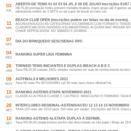
ABERTO DE TENIS 01 02 03 04 ,05, E 06 DE JULHO Inscrições 01/07 
03
R$:75,00 premiação troféu primeiro medalha finalista Jogos grupo até 8 games 
JUL
eliminatória melhor de 3 SETS no-ad super tie break terceiro set.
BEACH CLUB OPEN (inscrições podem ser feitas no dia do evento).
11
AGORA ENXUGOU AS CATEGORIAS VOLTAREMOS COM FORMATO TRADI
CLASSIFICAM DOIS FAZENDO A ELIMINATÓRIAS. AI QUEM NAO PASSAR 
MAI
CHAVE REPESCAGEM. NO SÁBADO E DOMING
07
DIA DO BRINQUEDO SESC/SENAC RPC
DEZ
04
RANKING SUPER LIGA FEMININA
DEZ
26
TORNEIO TENIS INICIANTES E DUPLAS /BEACH A B E C
Taxa R$:25,00 sabado 29/01-simples iniciantes ter aula de conhecimento tecnico
JAN
09
AGTFINALS 8 MELHORES 2021
Taxa 50 reias Pix 00710324952 cpf 30 reias taxa chave eliminat?ria
NOV
15
RANKING AGTENIS ETAPA NOVEMBRO 2021
CLASSE A CAI PRA B CLASSE C CAI PRA D. MASCULINO E FEMININO TAXA R
OUT
28
INTERCLUBES REGIONAL-AGTENIS/ACEU 12 13 14 15 NOVEMBRO
TAXA:120 reias até 10/10 após 150 reias por equipe. Inscrições até 02/11 chave
SET
10
RANKING AGTENIS 4a ETAPA DUPLAS A DEFINIR.
Taxa RS:50,00 (dupla.incluso porém não descontado se não jogar.) Bingo as 19:0
SET