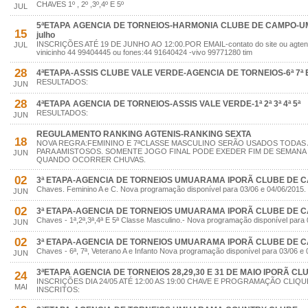
CHAVES 1º , 2º ,3º,4º E 5º
JUL
5ªETAPA AGENCIA DE TORNEIOS-HARMONIA CLUBE DE CAMPO-UM
15
julho
INSCRIÇÕES ATÉ 19 DE JUNHO AO 12:00.POR EMAIL-contato do site ou agte
JUL
vinicinho 44 99404445 ou fones:44 91640424 -vivo 99771280 tim
28
4ªETAPA-ASSIS CLUBE VALE VERDE-AGENCIA DE TORNEIOS-6ª 7ª E
RESULTADOS:
JUN
28
4ªETAPA AGENCIA DE TORNEIOS-ASSIS VALE VERDE-1ª 2ª 3ª 4ª 5ª
RESULTADOS:
JUN
REGULAMENTO RANKING AGTENIS-RANKING SEXTA
18
NOVA REGRA:FEMININO E 7ªCLASSE MASCULINO SERÃO USADOS TODAS
PARA AMISTOSOS. SOMENTE JOGO FINAL PODE EXEDER FIM DE SEMANA
JUN
QUANDO OCORRER CHUVAS.
02
3ª ETAPA-AGENCIA DE TORNEIOS UMUARAMA IPORÃ CLUBE DE 
Chaves. Feminino A e C. Nova programação disponível para 03/06 e 04/06/2015.
JUN
02
3ª ETAPA-AGENCIA DE TORNEIOS UMUARAMA IPORÃ CLUBE DE 
Chaves - 1ª,2ª,3ª,4ª E 5ª Classe Masculino.- Nova programação disponível para 
JUN
02
3ª ETAPA-AGENCIA DE TORNEIOS UMUARAMA IPORÃ CLUBE DE 
Chaves - 6ª, 7ª, Veterano A e Infanto Nova programação disponível para 03/06 e 
JUN
3ªETAPA AGENCIA DE TORNEIOS 28,29,30 E 31 DE MAIO IPORÃ C
24
INSCRIÇÕES DIA 24/05 ATÉ 12:00 AS 19:00 CHAVE E PROGRAMAÇÃO CLIQUE
MAI
INSCRITOS: