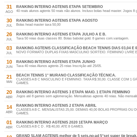
31
RANKING INTERNO AGTENIS ETAPA SETEMBRO
40 reais alunos agtenis 50 reais não alunos. Incluso bolas head master. Jogos
AGO
30
RANKING INTERNO AGTENIS ETAPA AGOSTO
Bolas head master taxa 50,00
JUL
26
RANKING INTERNO AGTENIS ETAPA JULHO A E B.
Taxa 50 reias duas classes 80. Bolas babolat gold. 8 games com.vantagem.
JUL
03
RANKING AGTENIS CLASSIFICAÇÃO BEACH TENNIS DIAS 03,04 E 
NOVO FORMATO DUPLAS FIXAS MASCULINO SORTEIO. FEMININO LIVRE ES
JUL
10
RANKING INTERNO AGTENIS ETAPA JUNHO
Taxa 40 reias Alunos agtenis 25 reias Inscrição até 25/05.
JUN
BEACH TENNIS 1° MURANO CLASSIFICAÇÃO TÉCNICA.
21
CLASSES A B C MASCULINO E FEMININO. TAXA R$:30,00. CLASSE COM 1 
MAI
GAMES.
20
RANKING INTERNO AGTENIS 3 ETAPA MAIO. 1 ETAPA FEMININO
Jogos até 8 games sem aglomeração. Mensalistas agtenis 40 reias. Não mensalis
ABR
RANKING INTERNO AGTENIS 2 ETAPA ABRIL
14
CLASSES A B C. MENSALISTAS 25,00. DEMAIS 40,00 BOLAS PROPRIAS OU 
ABR
GAMES.
01
RANKING INTERNO AGTENIS 2020 1ETAPA MARÇO
CLASSES A B C D . R$:40,00. ATE 8 GAMES.
ABR
GRAND SLAM AGTENIS melhor de 5 sets.no-ad 5°set super tie break