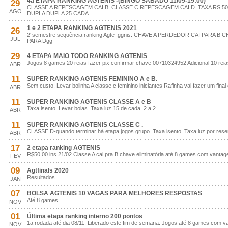
4a ETAPA RANKING AGTENIS -(BINGO SÁBADO 11/09-19:00)
29
CLASSE A REPESCAGEM CAI B. CLASSE C REPESCAGEM CAI D. TAXA RS:50
AGO
DUPLA DUPLA 25 CADA.
1 e 2 ETAPA RANKING AGTENIS 2021
26
2°semestre sequência ranking Agte .ggnis. CHAVE A PERDEDOR CAI PARA 
JUL
PARA Dgg
29
4 ETAPA MAIO TODO RANKING AGTENIS
Jogos 8 games 20 reias fazer pix confirmar chave 00710324952 Adicional 10 rei
ABR
11
SUPER RANKING AGTENIS FEMININO A e B.
Sem custo. Levar bolinha A classe c feminino iniciantes Rafinha vai fazer um fin
ABR
11
SUPER RANKING AGTENIS CLASSE A e B
Taxa isento. Levar bolas. Taxa luz 15 de cada. 2 a 2
ABR
11
SUPER RANKING AGTENIS CLASSE C .
CLASSE D-quando terminar há etapa jogos grupo. Taxa isento. Taxa luz por rese
ABR
17
2 etapa ranking AGTENIS
R$50,00 ins.21/02 Classe A cai pra B chave eliminatória até 8 games com vanta
FEV
09
Agtfinals 2020
Resultados
JAN
07
BOLSA AGTENIS 10 VAGAS PARA MELHORES RESPOSTAS
Até 8 games
NOV
01
Última etapa ranking interno 200 pontos
1a rodada até dia 08/11. Liberado este fim de semana. Jogos até 8 games com v
NOV