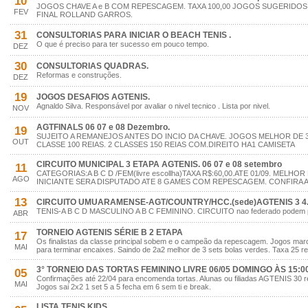
10
JOGOS CHAVE A e B COM REPESCAGEM. TAXA 100,00 JOGOS SUGERIDOS.
FEV
FINAL ROLLAND GARROS.
31
CONSULTORIAS PARA INICIAR O BEACH TENIS .
O que é preciso para ter sucesso em pouco tempo.
DEZ
30
CONSULTORIAS QUADRAS.
Reformas e construções.
DEZ
19
JOGOS DESAFIOS AGTENIS.
Agnaldo Silva. Responsável por avaliar o nivel tecnico . Lista por nivel.
NOV
AGTFINALS 06 07 e 08 Dezembro.
19
SUJEITO A REMANEJOS ANTES DO INCIO DA CHAVE. JOGOS MELHOR DE 
OUT
CLASSE 100 REIAS. 2 CLASSES 150 REIAS COM.DIREITO HA1 CAMISETA
CIRCUITO MUNICIPAL 3 ETAPA AGTENIS. 06 07 e 08 setembro
11
CATEGORIAS:A B C D /FEM(livre escollha)TAXA R$:60,00.ATE 01/09. MELHOR
AGO
INICIANTE SERA DISPUTADO ATE 8 GAMES COM REPESCAGEM. CONFIRA A 
13
CIRCUITO UMUARAMENSE-AGT/COUNTRY/HCC.(sede)AGTENIS 3 4.
TENIS-A B C D MASCULINO A B C FEMININO. CIRCUITO nao federado podem part
ABR
TORNEIO AGTENIS SÉRIE B 2 ETAPA
17
Os finalistas da classe principal sobem e o campeão da repescagem. Jogos ma
MAI
para terminar encaixes. Saindo de 2a2 melhor de 3 sets bolas verdes. Taxa 25 re
3° TORNEIO DAS TORTAS FEMININO LIVRE 06/05 DOMINGO ÀS 15:00
05
Confirmações até 22/04 para encomenda tortas. Alunas ou filiadas AGTENIS 30 rei
MAI
Jogos sai 2x2 1 set 5 a 5 fecha em 6 sem ti e break.
LISTA TENIS KIDS