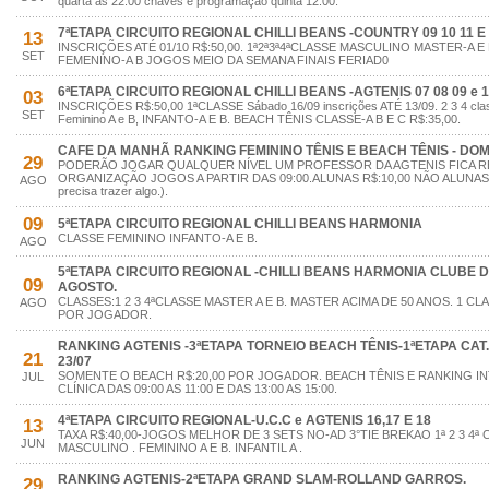
quarta as 22:00 chaves e programação quinta 12:00.
7ªETAPA CIRCUITO REGIONAL CHILLI BEANS -COUNTRY 09 10 11 E 
13
INSCRIÇÕES ATÉ 01/10 R$:50,00. 1ª2ª3ª4ªCLASSE MASCULINO MASTER-A E 
SET
FEMENINO-A B JOGOS MEIO DA SEMANA FINAIS FERIAD0
6ªETAPA CIRCUITO REGIONAL CHILLI BEANS -AGTENIS 07 08 09 e 
03
INSCRIÇÕES R$:50,00 1ªCLASSE Sábado 16/09 inscrições ATÉ 13/09. 2 3 4 clas
SET
Feminino A e B, INFANTO-A E B. BEACH TÊNIS CLASSE-A B E C R$:35,00.
CAFE DA MANHÃ RANKING FEMININO TÊNIS E BEACH TÊNIS - DOMI
29
PODERÃO JOGAR QUALQUER NÍVEL UM PROFESSOR DA AGTENIS FICA R
ORGANIZAÇÃO JOGOS A PARTIR DAS 09:00.ALUNAS R$:10,00 NÃO ALUNAS R$
AGO
precisa trazer algo.).
09
5ªETAPA CIRCUITO REGIONAL CHILLI BEANS HARMONIA
CLASSE FEMININO INFANTO-A E B.
AGO
5ªETAPA CIRCUITO REGIONAL -CHILLI BEANS HARMONIA CLUBE DE
09
AGOSTO.
CLASSES:1 2 3 4ªCLASSE MASTER A E B. MASTER ACIMA DE 50 ANOS. 1 CL
AGO
POR JOGADOR.
RANKING AGTENIS -3ªETAPA TORNEIO BEACH TÊNIS-1ªETAPA CAT.A 
21
23/07
SOMENTE O BEACH R$:20,00 POR JOGADOR. BEACH TÊNIS E RANKING IN
JUL
CLÍNICA DAS 09:00 AS 11:00 E DAS 13:00 AS 15:00.
4ªETAPA CIRCUITO REGIONAL-U.C.C e AGTENIS 16,17 E 18
13
TAXA R$:40,00-JOGOS MELHOR DE 3 SETS NO-AD 3°TIE BREKAO 1ª 2 3 4ª
JUN
MASCULINO . FEMININO A E B. INFANTIL A .
RANKING AGTENIS-2ªETAPA GRAND SLAM-ROLLAND GARROS.
29