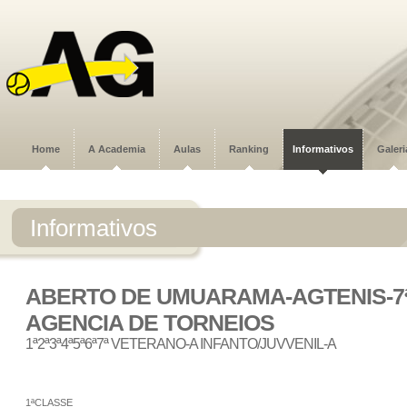
Home
A Academia
Aulas
Ranking
Informativos
Galeri
Informativos
ABERTO DE UMUARAMA-AGTENIS-7
AGENCIA DE TORNEIOS
1ª2ª3ª4ª5ª6ª7ª VETERANO-A INFANTO/JUVVENIL-A
1ªCLASSE