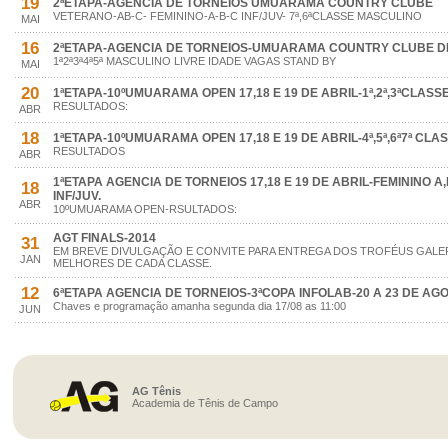
19
2ªETAPA-AGENCIA DE TORNEIOS UMUARAMA COUNTRY CLUBE
VETERANO-AB-C- FEMININO-A-B-C INF/JUV- 7ª,6ªCLASSE MASCULINO
MAI
16
2ªETAPA-AGENCIA DE TORNEIOS-UMUARAMA COUNTRY CLUBE DIAS
1ª2ª3ª4ª5ª MASCULINO LIVRE IDADE VAGAS STAND BY
MAI
20
1ªETAPA-10ºUMUARAMA OPEN 17,18 E 19 DE ABRIL-1ª,2ª,3ªCLASS
RESULTADOS:
ABR
18
1ªETAPA-10ºUMUARAMA OPEN 17,18 E 19 DE ABRIL-4ª,5ª,6ª7ª CLAS
RESULTADOS
ABR
1ªETAPA AGENCIA DE TORNEIOS 17,18 E 19 DE ABRIL-FEMININO A
18
INF/JUV.
ABR
10ºUMUARAMA OPEN-RSULTADOS:
AGT FINALS-2014
31
EM BREVE DIVULGAÇÃO E CONVITE PARA ENTREGA DOS TROFÉUS GALER
JAN
MELHORES DE CADA CLASSE.
12
6ªETAPA AGENCIA DE TORNEIOS-3ªCOPA INFOLAB-20 A 23 DE AG
Chaves e programação amanha segunda dia 17/08 as 11:00
JUN
AG Tênis
Academia de Tênis de Campo