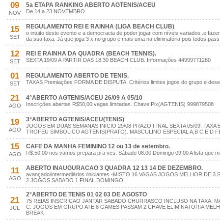
09
5a ETAPA RANKING ABERTO AGTENIS/ACEU
De 14 a 23 NOVEMBRO.
NOV
REGULAMENTO REI E RAINHA (LIGA BEACH CLUB)
15
o intuito deste evento e a democracia de poder jogar com níveis variados .e faz
SET
da sua taxa. Já que joga 3 x no grupo e mais uma na eliminatória pois todos pass
12
REI E RAINHA DA QUADRA (BEACH TENNIS).
SEXTA 19/09 A PARTIR DAS 18:30 BEACH CLUB. Informações 44999771280
SET
01
REGULAMENTO ABERTO DE TENIS.
TAXAS Premiações FORMA DE DISPUTA. Critérios limites jogos do grupo e des
SET
21
4°ABERTO AGTENIS/ACEU 26/09 A 05/10
Inscrições abertas R$50,00 vagas limitadas. Chave Pix(AGTENIS) 999879508
AGO
3°ABERTO AGTENIS/ACEU(TENIS)
19
JOGOS EM DUAS SEMANAS INICIO 29/08 PRAZO FINAL SEXTA 05/09. TAXA 
AGO
TROFEU SIMBOLICO AGTENIS(PRATO). MASCULINO ESPECIAL A,B C E D FE
15
CAFE DA MANHA FEMININO 12 ou 13 de setembro.
R$:50,00 nos vamos prepara pra vcs. Sábado 08:00 Domingo 09:00 A lista que 
AGO
ABERTO INAUGURACAO 3 QUADRA 12 13 14 DE DEZEMBRO.
11
avançado/intermediários /iniciantes -MISTO 16 VAGAS JOGOS MELHOR DE 
AGO
2 JOGOS SABADO 1 FINAL DOMINGO
2°ABERTO DE TENIS 01 02 03 DE AGOSTO
21
75 REIAS INSCRICAO JANTAR SABADO CHURRASCO INCLUSO NA TAXA. MA
C. JOGOS EM GRUPO ATE 8 GAMES PASSAM 2 CHAVE ELIMINATORIA MELHO
JUL
BREAK