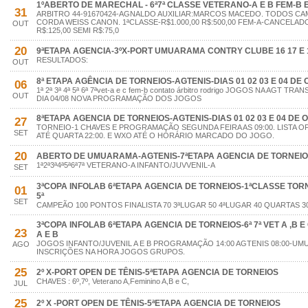
1ºABERTO DE MARECHAL - 6ª7ª CLASSE VETERANO-A E B FEM-B E 
31
ARBITRO 44-91670424-AGNALDO AUXILIAR:MARCOS MACEDO. TODOS C
CORDA WEISS CANON. 1ªCLASSE-R$1.000,00 R$:500,00 FEM-A-CANCELADO
OUT
R$:125,00 SEMI R$:75,0
20
9ªETAPA AGENCIA-3ºX-PORT UMUARAMA CONTRY CLUBE 16 17 E 
RESULTADOS:
OUT
8ª ETAPA AGÊNCIA DE TORNEIOS-AGTENIS-DIAS 01 02 03 E 04 DE
06
1ª 2ª 3ª 4ª 5ª 6ª 7ªvet-a e c fem-b contato árbitro rodrigo JOGOS NA AGT
OUT
DIA 04/08 NOVA PROGRAMAÇÃO DOS JOGOS
8ªETAPA AGENCIA DE TORNEIOS-AGTENIS-DIAS 01 02 03 E 04 DE
27
TORNEIO-1 CHAVES E PROGRAMAÇÃO SEGUNDA FEIRA AS 09:00. LISTA O
SET
ATÉ QUARTA 22:00. E WXO ATÉ O HORÁRIO MARCADO DO JOGO.
20
ABERTO DE UMUARAMA-AGTENIS-7ªETAPA AGENCIA DE TORNEI
1ª2ª3ª4ª5ª6ª7ª VETERANO-A INFANTO/JUVVENIL-A
SET
3ªCOPA INFOLAB 6ªETAPA AGENCIA DE TORNEIOS-1ªCLASSE TORNEIO
01
5ª
SET
CAMPEÃO 100 PONTOS FINALISTA 70 3ªLUGAR 50 4ªLUGAR 40 QUARTAS 30
3ªCOPA INFOLAB 6ªETAPA AGENCIA DE TORNEIOS-6ª 7ª VET A ,B E C.
23
A E B
JOGOS INFANTO/JUVENIL A E B PROGRAMAÇÃO 14:00 AGTENIS 08:00-
AGO
INSCRIÇÕES NA HORA JOGOS GRUPOS.
25
2º X-PORT OPEN DE TÊNIS-5ªETAPA AGENCIA DE TORNEIOS
CHAVES : 6º,7º, Veterano A,Feminino A,B e C,
JUL
25
2º X -PORT OPEN DE TÊNIS-5ªETAPA AGENCIA DE TORNEIOS