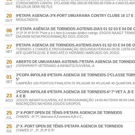
CORDA WEISS CANON. 1ªCLASSE-R$1.000,00 R$:500,00 FEM-A-CANCELADO
OUT
R$:125,00 SEMI R$:75,0
20
9ªETAPA AGENCIA-3ºX-PORT UMUARAMA CONTRY CLUBE 16 17 E 
RESULTADOS:
OUT
8ª ETAPA AGÊNCIA DE TORNEIOS-AGTENIS-DIAS 01 02 03 E 04 DE
06
1ª 2ª 3ª 4ª 5ª 6ª 7ªvet-a e c fem-b contato árbitro rodrigo JOGOS NA AGT
OUT
DIA 04/08 NOVA PROGRAMAÇÃO DOS JOGOS
8ªETAPA AGENCIA DE TORNEIOS-AGTENIS-DIAS 01 02 03 E 04 DE
27
TORNEIO-1 CHAVES E PROGRAMAÇÃO SEGUNDA FEIRA AS 09:00. LISTA O
SET
ATÉ QUARTA 22:00. E WXO ATÉ O HORÁRIO MARCADO DO JOGO.
20
ABERTO DE UMUARAMA-AGTENIS-7ªETAPA AGENCIA DE TORNEI
1ª2ª3ª4ª5ª6ª7ª VETERANO-A INFANTO/JUVVENIL-A
SET
3ªCOPA INFOLAB 6ªETAPA AGENCIA DE TORNEIOS-1ªCLASSE TORNEIO
01
5ª
SET
CAMPEÃO 100 PONTOS FINALISTA 70 3ªLUGAR 50 4ªLUGAR 40 QUARTAS 30
3ªCOPA INFOLAB 6ªETAPA AGENCIA DE TORNEIOS-6ª 7ª VET A ,B E C.
23
A E B
JOGOS INFANTO/JUVENIL A E B PROGRAMAÇÃO 14:00 AGTENIS 08:00-
AGO
INSCRIÇÕES NA HORA JOGOS GRUPOS.
25
2º X-PORT OPEN DE TÊNIS-5ªETAPA AGENCIA DE TORNEIOS
CHAVES : 6º,7º, Veterano A,Feminino A,B e C,
JUL
25
2º X -PORT OPEN DE TÊNIS-5ªETAPA AGENCIA DE TORNEIOS
CHAVES 1º , 2º ,3º,4º E 5º
JUL