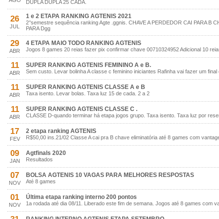
AGO
DUPLA DUPLA 25 CADA.
1 e 2 ETAPA RANKING AGTENIS 2021
26
2°semestre sequência ranking Agte .ggnis. CHAVE A PERDEDOR CAI PARA 
JUL
PARA Dgg
29
4 ETAPA MAIO TODO RANKING AGTENIS
Jogos 8 games 20 reias fazer pix confirmar chave 00710324952 Adicional 10 rei
ABR
11
SUPER RANKING AGTENIS FEMININO A e B.
Sem custo. Levar bolinha A classe c feminino iniciantes Rafinha vai fazer um fin
ABR
11
SUPER RANKING AGTENIS CLASSE A e B
Taxa isento. Levar bolas. Taxa luz 15 de cada. 2 a 2
ABR
11
SUPER RANKING AGTENIS CLASSE C .
CLASSE D-quando terminar há etapa jogos grupo. Taxa isento. Taxa luz por rese
ABR
17
2 etapa ranking AGTENIS
R$50,00 ins.21/02 Classe A cai pra B chave eliminatória até 8 games com vanta
FEV
09
Agtfinals 2020
Resultados
JAN
07
BOLSA AGTENIS 10 VAGAS PARA MELHORES RESPOSTAS
Até 8 games
NOV
01
Última etapa ranking interno 200 pontos
1a rodada até dia 08/11. Liberado este fim de semana. Jogos até 8 games com v
NOV