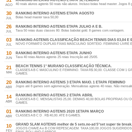
31
RANKING INTERNO AGTENIS ETAPA SETEMBRO
40 reais alunos agtenis 50 reais não alunos. Incluso bolas head master. Jogos
AGO
30
RANKING INTERNO AGTENIS ETAPA AGOSTO
Bolas head master taxa 50,00
JUL
26
RANKING INTERNO AGTENIS ETAPA JULHO A E B.
Taxa 50 reias duas classes 80. Bolas babolat gold. 8 games com.vantagem.
JUL
03
RANKING AGTENIS CLASSIFICAÇÃO BEACH TENNIS DIAS 03,04 E 
NOVO FORMATO DUPLAS FIXAS MASCULINO SORTEIO. FEMININO LIVRE ES
JUL
10
RANKING INTERNO AGTENIS ETAPA JUNHO
Taxa 40 reias Alunos agtenis 25 reias Inscrição até 25/05.
JUN
BEACH TENNIS 1° MURANO CLASSIFICAÇÃO TÉCNICA.
21
CLASSES A B C MASCULINO E FEMININO. TAXA R$:30,00. CLASSE COM 1 
MAI
GAMES.
20
RANKING INTERNO AGTENIS 3 ETAPA MAIO. 1 ETAPA FEMININO
Jogos até 8 games sem aglomeração. Mensalistas agtenis 40 reias. Não mensalis
ABR
RANKING INTERNO AGTENIS 2 ETAPA ABRIL
14
CLASSES A B C. MENSALISTAS 25,00. DEMAIS 40,00 BOLAS PROPRIAS OU 
ABR
GAMES.
01
RANKING INTERNO AGTENIS 2020 1ETAPA MARÇO
CLASSES A B C D . R$:40,00. ATE 8 GAMES.
ABR
GRAND SLAM AGTENIS melhor de 5 sets.no-ad 5°set super tie break
10
JOGOS CHAVE A e B COM REPESCAGEM. TAXA 100,00 JOGOS SUGERIDOS.
FEV
FINAL ROLLAND GARROS.