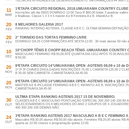
TÉCNICA E ATIVIDADES DÊ DESENVOLVIMENTO. INFORMAÇÕES:44 999771
1ªETAPA CIRCUITO REGIONAL 2018.UMUARAMA COUNTRY CLUBE 1
11
Inscrições até dia 09/03 DOMINGO 12:00 Taxa R $60,00 bolas 3 quadras saibro
MAR
e finalistas. Classe 1 3 3 4 5 master A e B Feminino A e B. Infantil A e B.
20
8 MELHORES GALERIA 2017
RANKING INTERNO AGTENIS. CLASSE A B E C. ÚLTIMA SEMANA DEFINIÇÃ
FEV
20
2° TORNEIO DAS TORTAS FEMININO LIVRE
DOMINGO DA 25 CONFIRMAÇÕES ATÉ SEXTA 12:00 . 30 reais alunas 50 não a
FEV
10°CHOPP TÊNIS E CHOPP BEACH TÊNIS -UMUARAMA COUNTRY CL
10
MASCULINO FEMININO R$:50,00.ATÉ QUARTA DIA 13/12 APÓS 75.00 AVUL
DEZ
$:50,00.
8ªETAPA CIRCUITO 14°UMUARAMA OPEN -AGTENIS 08,09 e 10 de 
20
1ª 2ª 3ª CHAVES DIVULGADAS INSCRIÇÕES 75.00 1 CAMISETA 125.00 2 CLA
NOV
B 30.00 SEM CAMISETA. CAMISETA AVULSA 45.00.
8ªETAPA CIRCUITO 14°UMUARAMA OPEN -AGTENIS 08,09 e 10 de 
20
MASTER A E B 4ªCLASSE FEMININO A B E C INFANTO-A E B. INSCRIÇÕES 75.
NOV
CAMISETA AVULSA 45.00
ULTIMA ETAPA RANKING AGTENIS 2017 15 DE NOVEMBRO.
30
CLASSES A B E C MASCULINO-PONTUAÇÃO ESPECIAL 300 200 140 100 80.
SELECIONAREMOS OS 8 MELHORES DO ANO 2 GRUPOS DE 4 JOGADORE
OUT
400 300 200 100 DEMAIS NÃO.
3ªETAPA RANKING AGTENIS 2017 MASCULINO A B E C FEMININO A 
24
Masculino R$:30,00 alunos R$:50,00 não alunos. Feminino R$:20,00 alunas R$:40
OUT
quarta as 22:00 chaves e programação quinta 12:00.