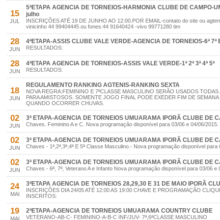
5ªETAPA AGENCIA DE TORNEIOS-HARMONIA CLUBE DE CAMPO-UM
15
julho
INSCRIÇÕES ATÉ 19 DE JUNHO AO 12:00.POR EMAIL-contato do site ou agte
JUL
vinicinho 44 99404445 ou fones:44 91640424 -vivo 99771280 tim
28
4ªETAPA-ASSIS CLUBE VALE VERDE-AGENCIA DE TORNEIOS-6ª 7ª E
RESULTADOS:
JUN
28
4ªETAPA AGENCIA DE TORNEIOS-ASSIS VALE VERDE-1ª 2ª 3ª 4ª 5ª
RESULTADOS:
JUN
REGULAMENTO RANKING AGTENIS-RANKING SEXTA
18
NOVA REGRA:FEMININO E 7ªCLASSE MASCULINO SERÃO USADOS TODAS
PARA AMISTOSOS. SOMENTE JOGO FINAL PODE EXEDER FIM DE SEMANA
JUN
QUANDO OCORRER CHUVAS.
02
3ª ETAPA-AGENCIA DE TORNEIOS UMUARAMA IPORÃ CLUBE DE 
Chaves. Feminino A e C. Nova programação disponível para 03/06 e 04/06/2015.
JUN
02
3ª ETAPA-AGENCIA DE TORNEIOS UMUARAMA IPORÃ CLUBE DE 
Chaves - 1ª,2ª,3ª,4ª E 5ª Classe Masculino.- Nova programação disponível para 
JUN
02
3ª ETAPA-AGENCIA DE TORNEIOS UMUARAMA IPORÃ CLUBE DE 
Chaves - 6ª, 7ª, Veterano A e Infanto Nova programação disponível para 03/06 e 
JUN
3ªETAPA AGENCIA DE TORNEIOS 28,29,30 E 31 DE MAIO IPORÃ C
24
INSCRIÇÕES DIA 24/05 ATÉ 12:00 AS 19:00 CHAVE E PROGRAMAÇÃO CLIQUE
MAI
INSCRITOS:
19
2ªETAPA-AGENCIA DE TORNEIOS UMUARAMA COUNTRY CLUBE
VETERANO-AB-C- FEMININO-A-B-C INF/JUV- 7ª,6ªCLASSE MASCULINO
MAI