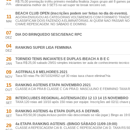
R$:75,00 premiação troféu primeiro medalha finalista Jogos grupo até 8 games 
JUL
eliminatória melhor de 3 SETS no-ad super tie break terceiro set.
BEACH CLUB OPEN (inscrições podem ser feitas no dia do evento).
11
AGORA ENXUGOU AS CATEGORIAS VOLTAREMOS COM FORMATO TRADI
CLASSIFICAM DOIS FAZENDO A ELIMINATÓRIAS. AI QUEM NAO PASSAR 
MAI
CHAVE REPESCAGEM. NO SÁBADO E DOMING
07
DIA DO BRINQUEDO SESC/SENAC RPC
DEZ
04
RANKING SUPER LIGA FEMININA
DEZ
26
TORNEIO TENIS INICIANTES E DUPLAS /BEACH A B E C
Taxa R$:25,00 sabado 29/01-simples iniciantes ter aula de conhecimento tecnico
JAN
09
AGTFINALS 8 MELHORES 2021
Taxa 50 reias Pix 00710324952 cpf 30 reias taxa chave eliminat?ria
NOV
15
RANKING AGTENIS ETAPA NOVEMBRO 2021
CLASSE A CAI PRA B CLASSE C CAI PRA D. MASCULINO E FEMININO TAXA R
OUT
28
INTERCLUBES REGIONAL-AGTENIS/ACEU 12 13 14 15 NOVEMBRO
TAXA:120 reias até 10/10 após 150 reias por equipe. Inscrições até 02/11 chave
SET
10
RANKING AGTENIS 4a ETAPA DUPLAS A DEFINIR.
Taxa RS:50,00 (dupla.incluso porém não descontado se não jogar.) Bingo as 19:0
SET
4a ETAPA RANKING AGTENIS -(BINGO SÁBADO 11/09-19:00)
29
CLASSE A REPESCAGEM CAI B. CLASSE C REPESCAGEM CAI D. TAXA RS:50