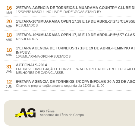
16
2ªETAPA-AGENCIA DE TORNEIOS-UMUARAMA COUNTRY CLUBE DIAS
1ª2ª3ª4ª5ª MASCULINO LIVRE IDADE VAGAS STAND BY
MAI
20
1ªETAPA-10ºUMUARAMA OPEN 17,18 E 19 DE ABRIL-1ª,2ª,3ªCLASS
RESULTADOS:
ABR
18
1ªETAPA-10ºUMUARAMA OPEN 17,18 E 19 DE ABRIL-4ª,5ª,6ª7ª CLAS
RESULTADOS
ABR
1ªETAPA AGENCIA DE TORNEIOS 17,18 E 19 DE ABRIL-FEMININO A
18
INF/JUV.
ABR
10ºUMUARAMA OPEN-RSULTADOS:
AGT FINALS-2014
31
EM BREVE DIVULGAÇÃO E CONVITE PARA ENTREGA DOS TROFÉUS GALER
JAN
MELHORES DE CADA CLASSE.
12
6ªETAPA AGENCIA DE TORNEIOS-3ªCOPA INFOLAB-20 A 23 DE AG
Chaves e programação amanha segunda dia 17/08 as 11:00
JUN
AG Tênis
Academia de Tênis de Campo