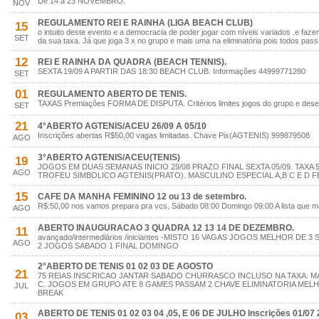
De 14 a 23 NOVEMBRO.
NOV
REGULAMENTO REI E RAINHA (LIGA BEACH CLUB)
15
o intuito deste evento e a democracia de poder jogar com níveis variados .e faz
SET
da sua taxa. Já que joga 3 x no grupo e mais uma na eliminatória pois todos pass
12
REI E RAINHA DA QUADRA (BEACH TENNIS).
SEXTA 19/09 A PARTIR DAS 18:30 BEACH CLUB. Informações 44999771280
SET
01
REGULAMENTO ABERTO DE TENIS.
TAXAS Premiações FORMA DE DISPUTA. Critérios limites jogos do grupo e des
SET
21
4°ABERTO AGTENIS/ACEU 26/09 A 05/10
Inscrições abertas R$50,00 vagas limitadas. Chave Pix(AGTENIS) 999879508
AGO
3°ABERTO AGTENIS/ACEU(TENIS)
19
JOGOS EM DUAS SEMANAS INICIO 29/08 PRAZO FINAL SEXTA 05/09. TAXA 
AGO
TROFEU SIMBOLICO AGTENIS(PRATO). MASCULINO ESPECIAL A,B C E D FE
15
CAFE DA MANHA FEMININO 12 ou 13 de setembro.
R$:50,00 nos vamos prepara pra vcs. Sábado 08:00 Domingo 09:00 A lista que 
AGO
ABERTO INAUGURACAO 3 QUADRA 12 13 14 DE DEZEMBRO.
11
avançado/intermediários /iniciantes -MISTO 16 VAGAS JOGOS MELHOR DE 
AGO
2 JOGOS SABADO 1 FINAL DOMINGO
2°ABERTO DE TENIS 01 02 03 DE AGOSTO
21
75 REIAS INSCRICAO JANTAR SABADO CHURRASCO INCLUSO NA TAXA. MA
C. JOGOS EM GRUPO ATE 8 GAMES PASSAM 2 CHAVE ELIMINATORIA MELHO
JUL
BREAK
ABERTO DE TENIS 01 02 03 04 ,05, E 06 DE JULHO Inscrições 01/07 
03