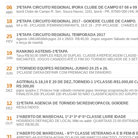
06
3ªETAPA CIRCUITO REGIONAL IPORA CLUBE DE CAMPO 07 08 e 09 
Iporã Clube de Campo R. Sen. Souza Naves, 1181, Iporã - PR, 87560-000 (44) 
ABR
18
2ªETAPA CIRCUITO REGIONAL 2017 - GOIOERE CLUBE DE CAMPO.
04 e 05 -1ªCLASSE /FEMININO/INFANTIL 18 E 19 - 2ª3ª 4ªCLASSE . CHAV
MAR
1ªETAPA CIRCUITO REGIONAL TEMPORADA 2017
25
Agtenis UMUARAMA jogos 24 e 28/03- R$:40,00. Jogos seguem Sábado de manhã 
FEV
e terça de manhã.
RANKING AGTENIS-1ªETAPA
19
Taxa R$:50,00 SIMPLES R$25,00 DUPLAS. CLASSE A REPESCAGEM CLASS
JAN
INICIANTES. JOGOS CASADOS ATÉ O FIM DO TORNEIO MELHOR DE 3 SE
22
1ºTORNEIO EQUIPES REGIONAL-JUNHO 24 25 e 26.
1ªCLASSE DATA A DEFINIR COM.PREMIACAO EM DINHEIRO.
JUN
AGTFINALS-18,19 E 20 DE DEZ..TORNEIO-1 1ªCLASSE-R$1.000,00 
19
R$:300,00
jogos quadra 2 1ªclasse hoje sábado restante jogos domingo programação em
DEZ
FINALISTA 200 3ºLUGAR 100 4ºLUGAR 50 NÃO CLASSIFICADOS DO GRUP
12
11ªETAPA AGENCIA DE TORNEIO SICREDI/COPACOL GOIOERE
RESULTADOS:
DEZ
1ºABERTO DE MARECHAL 1ª 2ª 3ª 4ª 5ª CLASSE LIVRE IDADE
31
HORÁRIOS DEFINIÇÃO DE LOCAL Wild ou aabb. QUARTA AS 22:00-ENTRADA
OUT
WXO R$:80,00.
1ºABERTO DE MARECHAL - 6ª7ª CLASSE VETERANO-A E B FEM-B E 
31
ARBITRO 44-91670424-AGNALDO AUXILIAR:MARCOS MACEDO. TODOS C