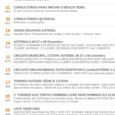
31
CONSULTORIAS PARA INICIAR O BEACH TENIS .
O que é preciso para ter sucesso em pouco tempo.
DEZ
30
CONSULTORIAS QUADRAS.
Reformas e construções.
DEZ
19
JOGOS DESAFIOS AGTENIS.
Agnaldo Silva. Responsável por avaliar o nivel tecnico . Lista por nivel.
NOV
AGTFINALS 06 07 e 08 Dezembro.
19
SUJEITO A REMANEJOS ANTES DO INCIO DA CHAVE. JOGOS MELHOR DE 
OUT
CLASSE 100 REIAS. 2 CLASSES 150 REIAS COM.DIREITO HA1 CAMISETA
CIRCUITO MUNICIPAL 3 ETAPA AGTENIS. 06 07 e 08 setembro
11
CATEGORIAS:A B C D /FEM(livre escollha)TAXA R$:60,00.ATE 01/09. MELHOR
AGO
INICIANTE SERA DISPUTADO ATE 8 GAMES COM REPESCAGEM. CONFIRA A 
13
CIRCUITO UMUARAMENSE-AGT/COUNTRY/HCC.(sede)AGTENIS 3 4.
TENIS-A B C D MASCULINO A B C FEMININO. CIRCUITO nao federado podem part
ABR
TORNEIO AGTENIS SÉRIE B 2 ETAPA
17
Os finalistas da classe principal sobem e o campeão da repescagem. Jogos ma
MAI
para terminar encaixes. Saindo de 2a2 melhor de 3 sets bolas verdes. Taxa 25 re
3° TORNEIO DAS TORTAS FEMININO LIVRE 06/05 DOMINGO ÀS 15:00
05
Confirmações até 22/04 para encomenda tortas. Alunas ou filiadas AGTENIS 30 rei
MAI
Jogos sai 2x2 1 set 5 a 5 fecha em 6 sem ti e break.
LISTA TENIS KIDS
05
INSCRIÇÕES NA HORA OU PELO SITE FPT 30 REAIS. MONITOR DA ESCOLI
MAI