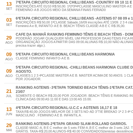
7ªETAPA CIRCUITO REGIONAL CHILLI BEANS -COUNTRY 09 10 11 E 
13
INSCRIÇÕES ATÉ 01/10 R$:50,00. 1ª2ª3ª4ªCLASSE MASCULINO MASTER-A E 
SET
FEMENINO-A B JOGOS MEIO DA SEMANA FINAIS FERIAD0
6ªETAPA CIRCUITO REGIONAL CHILLI BEANS -AGTENIS 07 08 09 e 
03
INSCRIÇÕES R$:50,00 1ªCLASSE Sábado 16/09 inscrições ATÉ 13/09. 2 3 4 clas
SET
Feminino A e B, INFANTO-A E B. BEACH TÊNIS CLASSE-A B E C R$:35,00.
CAFE DA MANHÃ RANKING FEMININO TÊNIS E BEACH TÊNIS - DOMI
29
PODERÃO JOGAR QUALQUER NÍVEL UM PROFESSOR DA AGTENIS FICA R
ORGANIZAÇÃO JOGOS A PARTIR DAS 09:00.ALUNAS R$:10,00 NÃO ALUNAS R$
AGO
precisa trazer algo.).
09
5ªETAPA CIRCUITO REGIONAL CHILLI BEANS HARMONIA
CLASSE FEMININO INFANTO-A E B.
AGO
5ªETAPA CIRCUITO REGIONAL -CHILLI BEANS HARMONIA CLUBE DE
09
AGOSTO.
CLASSES:1 2 3 4ªCLASSE MASTER A E B. MASTER ACIMA DE 50 ANOS. 1 CL
AGO
POR JOGADOR.
RANKING AGTENIS -3ªETAPA TORNEIO BEACH TÊNIS-1ªETAPA CAT.A 
21
23/07
SOMENTE O BEACH R$:20,00 POR JOGADOR. BEACH TÊNIS E RANKING IN
JUL
CLÍNICA DAS 09:00 AS 11:00 E DAS 13:00 AS 15:00.
4ªETAPA CIRCUITO REGIONAL-U.C.C e AGTENIS 16,17 E 18
13
TAXA R$:40,00-JOGOS MELHOR DE 3 SETS NO-AD 3°TIE BREKAO 1ª 2 3 4ª
JUN
MASCULINO . FEMININO A E B. INFANTIL A .
RANKING AGTENIS-2ªETAPA GRAND SLAM-ROLLAND GARROS.
29
CLASSE-MASC-A, B E C melhor de 5 sets FEM-A ,B E C melhor de 3 sets 2A
MAI
GRÁTIS. TAXA-R$:20,00 ALUNOS-R$:40.00 CONVIDADOS(tenistas desistência p