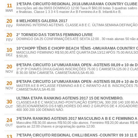
1ªETAPA CIRCUITO REGIONAL 2018.UMUARAMA COUNTRY CLUBE 1
11
Inscrições até dia 09/03 DOMINGO 12:00 Taxa R $60,00 bolas 3 quadras saibro
MAR
e finalistas. Classe 1 3 3 4 5 master A e B Feminino A e B. Infantil A e B.
20
8 MELHORES GALERIA 2017
RANKING INTERNO AGTENIS. CLASSE A B E C. ÚLTIMA SEMANA DEFINIÇÃ
FEV
20
2° TORNEIO DAS TORTAS FEMININO LIVRE
DOMINGO DA 25 CONFIRMAÇÕES ATÉ SEXTA 12:00 . 30 reais alunas 50 não a
FEV
10°CHOPP TÊNIS E CHOPP BEACH TÊNIS -UMUARAMA COUNTRY CL
10
MASCULINO FEMININO R$:50,00.ATÉ QUARTA DIA 13/12 APÓS 75.00 AVUL
DEZ
$:50,00.
8ªETAPA CIRCUITO 14°UMUARAMA OPEN -AGTENIS 08,09 e 10 de 
20
1ª 2ª 3ª CHAVES DIVULGADAS INSCRIÇÕES 75.00 1 CAMISETA 125.00 2 CLA
NOV
B 30.00 SEM CAMISETA. CAMISETA AVULSA 45.00.
8ªETAPA CIRCUITO 14°UMUARAMA OPEN -AGTENIS 08,09 e 10 de 
20
MASTER A E B 4ªCLASSE FEMININO A B E C INFANTO-A E B. INSCRIÇÕES 75.
NOV
CAMISETA AVULSA 45.00
ULTIMA ETAPA RANKING AGTENIS 2017 15 DE NOVEMBRO.
30
CLASSES A B E C MASCULINO-PONTUAÇÃO ESPECIAL 300 200 140 100 80.
SELECIONAREMOS OS 8 MELHORES DO ANO 2 GRUPOS DE 4 JOGADORE
OUT
400 300 200 100 DEMAIS NÃO.
3ªETAPA RANKING AGTENIS 2017 MASCULINO A B E C FEMININO A 
24
Masculino R$:30,00 alunos R$:50,00 não alunos. Feminino R$:20,00 alunas R$:40
OUT
quarta as 22:00 chaves e programação quinta 12:00.
7ªETAPA CIRCUITO REGIONAL CHILLI BEANS -COUNTRY 09 10 11 E 
13