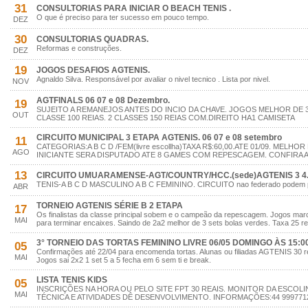
31
CONSULTORIAS PARA INICIAR O BEACH TENIS .
O que é preciso para ter sucesso em pouco tempo.
DEZ
30
CONSULTORIAS QUADRAS.
Reformas e construções.
DEZ
19
JOGOS DESAFIOS AGTENIS.
Agnaldo Silva. Responsável por avaliar o nivel tecnico . Lista por nivel.
NOV
AGTFINALS 06 07 e 08 Dezembro.
19
SUJEITO A REMANEJOS ANTES DO INCIO DA CHAVE. JOGOS MELHOR DE 
OUT
CLASSE 100 REIAS. 2 CLASSES 150 REIAS COM.DIREITO HA1 CAMISETA
CIRCUITO MUNICIPAL 3 ETAPA AGTENIS. 06 07 e 08 setembro
11
CATEGORIAS:A B C D /FEM(livre escollha)TAXA R$:60,00.ATE 01/09. MELHOR
AGO
INICIANTE SERA DISPUTADO ATE 8 GAMES COM REPESCAGEM. CONFIRA A 
13
CIRCUITO UMUARAMENSE-AGT/COUNTRY/HCC.(sede)AGTENIS 3 4.
TENIS-A B C D MASCULINO A B C FEMININO. CIRCUITO nao federado podem part
ABR
TORNEIO AGTENIS SÉRIE B 2 ETAPA
17
Os finalistas da classe principal sobem e o campeão da repescagem. Jogos ma
MAI
para terminar encaixes. Saindo de 2a2 melhor de 3 sets bolas verdes. Taxa 25 re
3° TORNEIO DAS TORTAS FEMININO LIVRE 06/05 DOMINGO ÀS 15:00
05
Confirmações até 22/04 para encomenda tortas. Alunas ou filiadas AGTENIS 30 rei
MAI
Jogos sai 2x2 1 set 5 a 5 fecha em 6 sem ti e break.
LISTA TENIS KIDS
05
INSCRIÇÕES NA HORA OU PELO SITE FPT 30 REAIS. MONITOR DA ESCOLI
MAI
TÉCNICA E ATIVIDADES DÊ DESENVOLVIMENTO. INFORMAÇÕES:44 999771