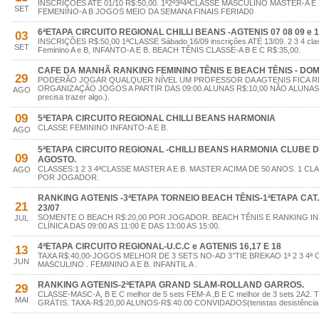
INSCRIÇÕES ATÉ 01/10 R$:50,00. 1ª2ª3ª4ªCLASSE MASCULINO MASTER-A E 
SET
FEMENINO-A B JOGOS MEIO DA SEMANA FINAIS FERIAD0
6ªETAPA CIRCUITO REGIONAL CHILLI BEANS -AGTENIS 07 08 09 e 
03
INSCRIÇÕES R$:50,00 1ªCLASSE Sábado 16/09 inscrições ATÉ 13/09. 2 3 4 clas
SET
Feminino A e B, INFANTO-A E B. BEACH TÊNIS CLASSE-A B E C R$:35,00.
CAFE DA MANHÃ RANKING FEMININO TÊNIS E BEACH TÊNIS - DOMI
29
PODERÃO JOGAR QUALQUER NÍVEL UM PROFESSOR DA AGTENIS FICA R
ORGANIZAÇÃO JOGOS A PARTIR DAS 09:00.ALUNAS R$:10,00 NÃO ALUNAS R$
AGO
precisa trazer algo.).
09
5ªETAPA CIRCUITO REGIONAL CHILLI BEANS HARMONIA
CLASSE FEMININO INFANTO-A E B.
AGO
5ªETAPA CIRCUITO REGIONAL -CHILLI BEANS HARMONIA CLUBE DE
09
AGOSTO.
CLASSES:1 2 3 4ªCLASSE MASTER A E B. MASTER ACIMA DE 50 ANOS. 1 CL
AGO
POR JOGADOR.
RANKING AGTENIS -3ªETAPA TORNEIO BEACH TÊNIS-1ªETAPA CAT.A 
21
23/07
SOMENTE O BEACH R$:20,00 POR JOGADOR. BEACH TÊNIS E RANKING IN
JUL
CLÍNICA DAS 09:00 AS 11:00 E DAS 13:00 AS 15:00.
4ªETAPA CIRCUITO REGIONAL-U.C.C e AGTENIS 16,17 E 18
13
TAXA R$:40,00-JOGOS MELHOR DE 3 SETS NO-AD 3°TIE BREKAO 1ª 2 3 4ª
JUN
MASCULINO . FEMININO A E B. INFANTIL A .
RANKING AGTENIS-2ªETAPA GRAND SLAM-ROLLAND GARROS.
29
CLASSE-MASC-A, B E C melhor de 5 sets FEM-A ,B E C melhor de 3 sets 2A
MAI
GRÁTIS. TAXA-R$:20,00 ALUNOS-R$:40.00 CONVIDADOS(tenistas desistência p