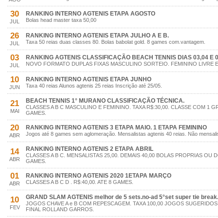
30
RANKING INTERNO AGTENIS ETAPA AGOSTO
Bolas head master taxa 50,00
JUL
26
RANKING INTERNO AGTENIS ETAPA JULHO A E B.
Taxa 50 reias duas classes 80. Bolas babolat gold. 8 games com.vantagem.
JUL
03
RANKING AGTENIS CLASSIFICAÇÃO BEACH TENNIS DIAS 03,04 E 
NOVO FORMATO DUPLAS FIXAS MASCULINO SORTEIO. FEMININO LIVRE ES
JUL
10
RANKING INTERNO AGTENIS ETAPA JUNHO
Taxa 40 reias Alunos agtenis 25 reias Inscrição até 25/05.
JUN
BEACH TENNIS 1° MURANO CLASSIFICAÇÃO TÉCNICA.
21
CLASSES A B C MASCULINO E FEMININO. TAXA R$:30,00. CLASSE COM 1 
MAI
GAMES.
20
RANKING INTERNO AGTENIS 3 ETAPA MAIO. 1 ETAPA FEMININO
Jogos até 8 games sem aglomeração. Mensalistas agtenis 40 reias. Não mensalis
ABR
RANKING INTERNO AGTENIS 2 ETAPA ABRIL
14
CLASSES A B C. MENSALISTAS 25,00. DEMAIS 40,00 BOLAS PROPRIAS OU 
ABR
GAMES.
01
RANKING INTERNO AGTENIS 2020 1ETAPA MARÇO
CLASSES A B C D . R$:40,00. ATE 8 GAMES.
ABR
GRAND SLAM AGTENIS melhor de 5 sets.no-ad 5°set super tie break
10
JOGOS CHAVE A e B COM REPESCAGEM. TAXA 100,00 JOGOS SUGERIDOS.
FEV
FINAL ROLLAND GARROS.