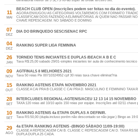
eliminatória melhor de 3 SETS no-ad super tie break terceiro set.
BEACH CLUB OPEN (inscrições podem ser feitas no dia do evento).
11
AGORA ENXUGOU AS CATEGORIAS VOLTAREMOS COM FORMATO TRADI
CLASSIFICAM DOIS FAZENDO A ELIMINATÓRIAS. AI QUEM NAO PASSAR 
MAI
CHAVE REPESCAGEM. NO SÁBADO E DOMING
07
DIA DO BRINQUEDO SESC/SENAC RPC
DEZ
04
RANKING SUPER LIGA FEMININA
DEZ
26
TORNEIO TENIS INICIANTES E DUPLAS /BEACH A B E C
Taxa R$:25,00 sabado 29/01-simples iniciantes ter aula de conhecimento tecnico
JAN
09
AGTFINALS 8 MELHORES 2021
Taxa 50 reias Pix 00710324952 cpf 30 reias taxa chave eliminat?ria
NOV
15
RANKING AGTENIS ETAPA NOVEMBRO 2021
CLASSE A CAI PRA B CLASSE C CAI PRA D. MASCULINO E FEMININO TAXA R
OUT
28
INTERCLUBES REGIONAL-AGTENIS/ACEU 12 13 14 15 NOVEMBRO
TAXA:120 reias até 10/10 após 150 reias por equipe. Inscrições até 02/11 chave
SET
10
RANKING AGTENIS 4a ETAPA DUPLAS A DEFINIR.
Taxa RS:50,00 (dupla.incluso porém não descontado se não jogar.) Bingo as 19:0
SET
4a ETAPA RANKING AGTENIS -(BINGO SÁBADO 11/09-19:00)
29
CLASSE A REPESCAGEM CAI B. CLASSE C REPESCAGEM CAI D. TAXA RS:50
AGO
DUPLA DUPLA 25 CADA.