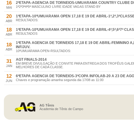
16
2ªETAPA-AGENCIA DE TORNEIOS-UMUARAMA COUNTRY CLUBE DIAS
1ª2ª3ª4ª5ª MASCULINO LIVRE IDADE VAGAS STAND BY
MAI
20
1ªETAPA-10ºUMUARAMA OPEN 17,18 E 19 DE ABRIL-1ª,2ª,3ªCLASS
RESULTADOS:
ABR
18
1ªETAPA-10ºUMUARAMA OPEN 17,18 E 19 DE ABRIL-4ª,5ª,6ª7ª CLAS
RESULTADOS
ABR
1ªETAPA AGENCIA DE TORNEIOS 17,18 E 19 DE ABRIL-FEMININO A
18
INF/JUV.
ABR
10ºUMUARAMA OPEN-RSULTADOS:
AGT FINALS-2014
31
EM BREVE DIVULGAÇÃO E CONVITE PARA ENTREGA DOS TROFÉUS GALER
JAN
MELHORES DE CADA CLASSE.
12
6ªETAPA AGENCIA DE TORNEIOS-3ªCOPA INFOLAB-20 A 23 DE AG
Chaves e programação amanha segunda dia 17/08 as 11:00
JUN
AG Tênis
Academia de Tênis de Campo