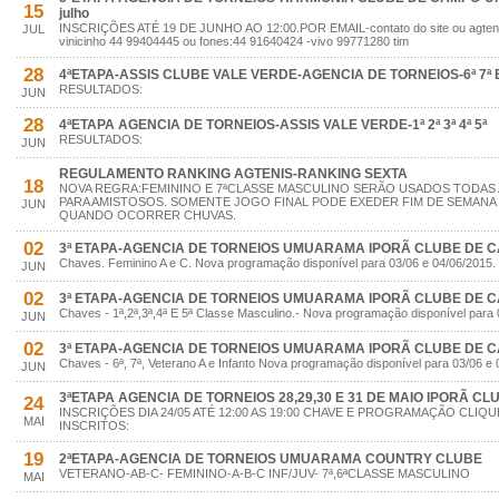
15
julho
INSCRIÇÕES ATÉ 19 DE JUNHO AO 12:00.POR EMAIL-contato do site ou agte
JUL
vinicinho 44 99404445 ou fones:44 91640424 -vivo 99771280 tim
28
4ªETAPA-ASSIS CLUBE VALE VERDE-AGENCIA DE TORNEIOS-6ª 7ª E
RESULTADOS:
JUN
28
4ªETAPA AGENCIA DE TORNEIOS-ASSIS VALE VERDE-1ª 2ª 3ª 4ª 5ª
RESULTADOS:
JUN
REGULAMENTO RANKING AGTENIS-RANKING SEXTA
18
NOVA REGRA:FEMININO E 7ªCLASSE MASCULINO SERÃO USADOS TODAS
PARA AMISTOSOS. SOMENTE JOGO FINAL PODE EXEDER FIM DE SEMANA
JUN
QUANDO OCORRER CHUVAS.
02
3ª ETAPA-AGENCIA DE TORNEIOS UMUARAMA IPORÃ CLUBE DE 
Chaves. Feminino A e C. Nova programação disponível para 03/06 e 04/06/2015.
JUN
02
3ª ETAPA-AGENCIA DE TORNEIOS UMUARAMA IPORÃ CLUBE DE 
Chaves - 1ª,2ª,3ª,4ª E 5ª Classe Masculino.- Nova programação disponível para 
JUN
02
3ª ETAPA-AGENCIA DE TORNEIOS UMUARAMA IPORÃ CLUBE DE 
Chaves - 6ª, 7ª, Veterano A e Infanto Nova programação disponível para 03/06 e 
JUN
3ªETAPA AGENCIA DE TORNEIOS 28,29,30 E 31 DE MAIO IPORÃ C
24
INSCRIÇÕES DIA 24/05 ATÉ 12:00 AS 19:00 CHAVE E PROGRAMAÇÃO CLIQUE
MAI
INSCRITOS:
19
2ªETAPA-AGENCIA DE TORNEIOS UMUARAMA COUNTRY CLUBE
VETERANO-AB-C- FEMININO-A-B-C INF/JUV- 7ª,6ªCLASSE MASCULINO
MAI