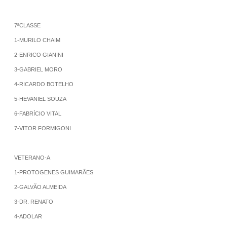
7ªCLASSE
1-MURILO CHAIM
2-ENRICO GIANINI
3-GABRIEL MORO
4-RICARDO BOTELHO
5-HEVANIEL SOUZA
6-FABRÍCIO VITAL
7-VITOR FORMIGONI
VETERANO-A
1-PROTOGENES GUIMARÃES
2-GALVÃO ALMEIDA
3-DR. RENATO
4-ADOLAR