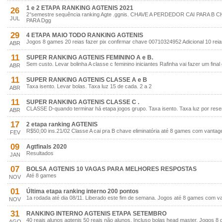
1 e 2 ETAPA RANKING AGTENIS 2021
26
2°semestre sequência ranking Agte .ggnis. CHAVE A PERDEDOR CAI PARA 
JUL
PARA Dgg
29
4 ETAPA MAIO TODO RANKING AGTENIS
Jogos 8 games 20 reias fazer pix confirmar chave 00710324952 Adicional 10 rei
ABR
11
SUPER RANKING AGTENIS FEMININO A e B.
Sem custo. Levar bolinha A classe c feminino iniciantes Rafinha vai fazer um fin
ABR
11
SUPER RANKING AGTENIS CLASSE A e B
Taxa isento. Levar bolas. Taxa luz 15 de cada. 2 a 2
ABR
11
SUPER RANKING AGTENIS CLASSE C .
CLASSE D-quando terminar há etapa jogos grupo. Taxa isento. Taxa luz por rese
ABR
17
2 etapa ranking AGTENIS
R$50,00 ins.21/02 Classe A cai pra B chave eliminatória até 8 games com vanta
FEV
09
Agtfinals 2020
Resultados
JAN
07
BOLSA AGTENIS 10 VAGAS PARA MELHORES RESPOSTAS
Até 8 games
NOV
01
Última etapa ranking interno 200 pontos
1a rodada até dia 08/11. Liberado este fim de semana. Jogos até 8 games com v
NOV
31
RANKING INTERNO AGTENIS ETAPA SETEMBRO
40 reais alunos agtenis 50 reais não alunos. Incluso bolas head master. Jogos
AGO