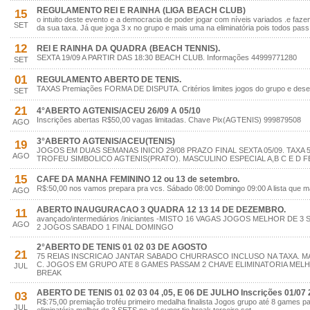
REGULAMENTO REI E RAINHA (LIGA BEACH CLUB)
15
o intuito deste evento e a democracia de poder jogar com níveis variados .e faz
SET
da sua taxa. Já que joga 3 x no grupo e mais uma na eliminatória pois todos pass
12
REI E RAINHA DA QUADRA (BEACH TENNIS).
SEXTA 19/09 A PARTIR DAS 18:30 BEACH CLUB. Informações 44999771280
SET
01
REGULAMENTO ABERTO DE TENIS.
TAXAS Premiações FORMA DE DISPUTA. Critérios limites jogos do grupo e des
SET
21
4°ABERTO AGTENIS/ACEU 26/09 A 05/10
Inscrições abertas R$50,00 vagas limitadas. Chave Pix(AGTENIS) 999879508
AGO
3°ABERTO AGTENIS/ACEU(TENIS)
19
JOGOS EM DUAS SEMANAS INICIO 29/08 PRAZO FINAL SEXTA 05/09. TAXA 
AGO
TROFEU SIMBOLICO AGTENIS(PRATO). MASCULINO ESPECIAL A,B C E D FE
15
CAFE DA MANHA FEMININO 12 ou 13 de setembro.
R$:50,00 nos vamos prepara pra vcs. Sábado 08:00 Domingo 09:00 A lista que 
AGO
ABERTO INAUGURACAO 3 QUADRA 12 13 14 DE DEZEMBRO.
11
avançado/intermediários /iniciantes -MISTO 16 VAGAS JOGOS MELHOR DE 
AGO
2 JOGOS SABADO 1 FINAL DOMINGO
2°ABERTO DE TENIS 01 02 03 DE AGOSTO
21
75 REIAS INSCRICAO JANTAR SABADO CHURRASCO INCLUSO NA TAXA. MA
C. JOGOS EM GRUPO ATE 8 GAMES PASSAM 2 CHAVE ELIMINATORIA MELHO
JUL
BREAK
ABERTO DE TENIS 01 02 03 04 ,05, E 06 DE JULHO Inscrições 01/07 
03
R$:75,00 premiação troféu primeiro medalha finalista Jogos grupo até 8 games 
JUL