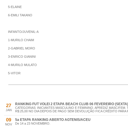
5-ELAINE
6-EMILI TAKANO
INFANTO/JUVENIL-A
1-MURILO CHAIM
2-GABRIEL MORO
3-ENRICO GIANINI
4-MURILO MULATO
5-VITOR
RANKING FUT VOLEI 2 ETAPA BEACH CLUB 06 FEVEREIRO (SEXTA
27
CATEGORIAS: INICIANTES MASCULINO E FEMININO. APREDIZ MASC/FEM. 
JAN
R$:25,00 NO DIA DEPOIS DE PAGO SEM DEVOLUÇÃO FICA CRÉDITO PARA 
09
5a ETAPA RANKING ABERTO AGTENIS/ACEU
De 14 a 23 NOVEMBRO.
NOV