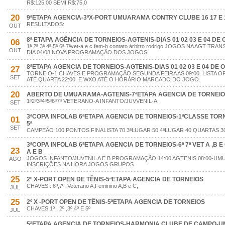
R$:125,00 SEMI R$:75,0
20
9ªETAPA AGENCIA-3ºX-PORT UMUARAMA CONTRY CLUBE 16 17 E 
RESULTADOS:
OUT
8ª ETAPA AGÊNCIA DE TORNEIOS-AGTENIS-DIAS 01 02 03 E 04 DE
06
1ª 2ª 3ª 4ª 5ª 6ª 7ªvet-a e c fem-b contato árbitro rodrigo JOGOS NA AGT
OUT
DIA 04/08 NOVA PROGRAMAÇÃO DOS JOGOS
8ªETAPA AGENCIA DE TORNEIOS-AGTENIS-DIAS 01 02 03 E 04 DE
27
TORNEIO-1 CHAVES E PROGRAMAÇÃO SEGUNDA FEIRA AS 09:00. LISTA O
SET
ATÉ QUARTA 22:00. E WXO ATÉ O HORÁRIO MARCADO DO JOGO.
20
ABERTO DE UMUARAMA-AGTENIS-7ªETAPA AGENCIA DE TORNEI
1ª2ª3ª4ª5ª6ª7ª VETERANO-A INFANTO/JUVVENIL-A
SET
3ªCOPA INFOLAB 6ªETAPA AGENCIA DE TORNEIOS-1ªCLASSE TORNEIO
01
5ª
SET
CAMPEÃO 100 PONTOS FINALISTA 70 3ªLUGAR 50 4ªLUGAR 40 QUARTAS 30
3ªCOPA INFOLAB 6ªETAPA AGENCIA DE TORNEIOS-6ª 7ª VET A ,B E C.
23
A E B
JOGOS INFANTO/JUVENIL A E B PROGRAMAÇÃO 14:00 AGTENIS 08:00-
AGO
INSCRIÇÕES NA HORA JOGOS GRUPOS.
25
2º X-PORT OPEN DE TÊNIS-5ªETAPA AGENCIA DE TORNEIOS
CHAVES : 6º,7º, Veterano A,Feminino A,B e C,
JUL
25
2º X -PORT OPEN DE TÊNIS-5ªETAPA AGENCIA DE TORNEIOS
CHAVES 1º , 2º ,3º,4º E 5º
JUL
5ªETAPA AGENCIA DE TORNEIOS-HARMONIA CLUBE DE CAMPO-UM