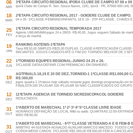
06
3ªETAPA CIRCUITO REGIONAL IPORA CLUBE DE CAMPO 07 08 e 09 
Iporã Clube de Campo R. Sen. Souza Naves, 1181, Iporã - PR, 87560-000 (44) 
ABR
18
2ªETAPA CIRCUITO REGIONAL 2017 - GOIOERE CLUBE DE CAMPO.
04 e 05 -1ªCLASSE /FEMININO/INFANTIL 18 E 19 - 2ª3ª 4ªCLASSE . CHAV
MAR
1ªETAPA CIRCUITO REGIONAL TEMPORADA 2017
25
Agtenis UMUARAMA jogos 24 e 28/03- R$:40,00. Jogos seguem Sábado de manhã 
FEV
e terça de manhã.
RANKING AGTENIS-1ªETAPA
19
Taxa R$:50,00 SIMPLES R$25,00 DUPLAS. CLASSE A REPESCAGEM CLASS
JAN
INICIANTES. JOGOS CASADOS ATÉ O FIM DO TORNEIO MELHOR DE 3 SE
22
1ºTORNEIO EQUIPES REGIONAL-JUNHO 24 25 e 26.
1ªCLASSE DATA A DEFINIR COM.PREMIACAO EM DINHEIRO.
JUN
AGTFINALS-18,19 E 20 DE DEZ..TORNEIO-1 1ªCLASSE-R$1.000,00 
19
R$:300,00
jogos quadra 2 1ªclasse hoje sábado restante jogos domingo programação em
DEZ
FINALISTA 200 3ºLUGAR 100 4ºLUGAR 50 NÃO CLASSIFICADOS DO GRUP
12
11ªETAPA AGENCIA DE TORNEIO SICREDI/COPACOL GOIOERE
RESULTADOS:
DEZ
1ºABERTO DE MARECHAL 1ª 2ª 3ª 4ª 5ª CLASSE LIVRE IDADE
31
HORÁRIOS DEFINIÇÃO DE LOCAL Wild ou aabb. QUARTA AS 22:00-ENTRADA
OUT
WXO R$:80,00.
1ºABERTO DE MARECHAL - 6ª7ª CLASSE VETERANO-A E B FEM-B E 
31
ARBITRO 44-91670424-AGNALDO AUXILIAR:MARCOS MACEDO. TODOS C
CORDA WEISS CANON. 1ªCLASSE-R$1.000,00 R$:500,00 FEM-A-CANCELADO
OUT