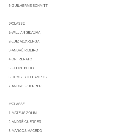
6-GUILHERME SCHMITT
3ªCLASSE
1-WILLIAN SILVEIRA
2-LUIZ ALVARENGA
3-ANDRÉ RIBEIRO
4-DR. RENATO
5-FELIPE BELIO
6-HUMBERTO CAMPOS
7-ANDRE´GUERRER
4ªCLASSE
1-MATEUS ZOLIM
2-ANDRÉ GUERRER
3-MARCOS MACEDO