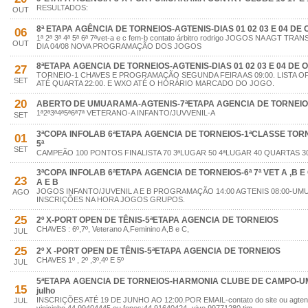
RESULTADOS:
OUT
8ª ETAPA AGÊNCIA DE TORNEIOS-AGTENIS-DIAS 01 02 03 E 04 DE
06
1ª 2ª 3ª 4ª 5ª 6ª 7ªvet-a e c fem-b contato árbitro rodrigo JOGOS NA AGT
OUT
DIA 04/08 NOVA PROGRAMAÇÃO DOS JOGOS
8ªETAPA AGENCIA DE TORNEIOS-AGTENIS-DIAS 01 02 03 E 04 DE
27
TORNEIO-1 CHAVES E PROGRAMAÇÃO SEGUNDA FEIRA AS 09:00. LISTA O
SET
ATÉ QUARTA 22:00. E WXO ATÉ O HORÁRIO MARCADO DO JOGO.
20
ABERTO DE UMUARAMA-AGTENIS-7ªETAPA AGENCIA DE TORNEI
1ª2ª3ª4ª5ª6ª7ª VETERANO-A INFANTO/JUVVENIL-A
SET
3ªCOPA INFOLAB 6ªETAPA AGENCIA DE TORNEIOS-1ªCLASSE TORNEIO
01
5ª
SET
CAMPEÃO 100 PONTOS FINALISTA 70 3ªLUGAR 50 4ªLUGAR 40 QUARTAS 30
3ªCOPA INFOLAB 6ªETAPA AGENCIA DE TORNEIOS-6ª 7ª VET A ,B E C.
23
A E B
JOGOS INFANTO/JUVENIL A E B PROGRAMAÇÃO 14:00 AGTENIS 08:00-
AGO
INSCRIÇÕES NA HORA JOGOS GRUPOS.
25
2º X-PORT OPEN DE TÊNIS-5ªETAPA AGENCIA DE TORNEIOS
CHAVES : 6º,7º, Veterano A,Feminino A,B e C,
JUL
25
2º X -PORT OPEN DE TÊNIS-5ªETAPA AGENCIA DE TORNEIOS
CHAVES 1º , 2º ,3º,4º E 5º
JUL
5ªETAPA AGENCIA DE TORNEIOS-HARMONIA CLUBE DE CAMPO-UM
15
julho
INSCRIÇÕES ATÉ 19 DE JUNHO AO 12:00.POR EMAIL-contato do site ou agte
JUL