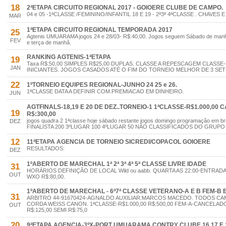
18
2ªETAPA CIRCUITO REGIONAL 2017 - GOIOERE CLUBE DE CAMPO.
04 e 05 -1ªCLASSE /FEMININO/INFANTIL 18 E 19 - 2ª3ª 4ªCLASSE . CHAV
MAR
1ªETAPA CIRCUITO REGIONAL TEMPORADA 2017
25
Agtenis UMUARAMA jogos 24 e 28/03- R$:40,00. Jogos seguem Sábado de manhã 
FEV
e terça de manhã.
RANKING AGTENIS-1ªETAPA
19
Taxa R$:50,00 SIMPLES R$25,00 DUPLAS. CLASSE A REPESCAGEM CLASS
JAN
INICIANTES. JOGOS CASADOS ATÉ O FIM DO TORNEIO MELHOR DE 3 SE
22
1ºTORNEIO EQUIPES REGIONAL-JUNHO 24 25 e 26.
1ªCLASSE DATA A DEFINIR COM.PREMIACAO EM DINHEIRO.
JUN
AGTFINALS-18,19 E 20 DE DEZ..TORNEIO-1 1ªCLASSE-R$1.000,00 
19
R$:300,00
jogos quadra 2 1ªclasse hoje sábado restante jogos domingo programação em
DEZ
FINALISTA 200 3ºLUGAR 100 4ºLUGAR 50 NÃO CLASSIFICADOS DO GRUP
12
11ªETAPA AGENCIA DE TORNEIO SICREDI/COPACOL GOIOERE
RESULTADOS:
DEZ
1ºABERTO DE MARECHAL 1ª 2ª 3ª 4ª 5ª CLASSE LIVRE IDADE
31
HORÁRIOS DEFINIÇÃO DE LOCAL Wild ou aabb. QUARTA AS 22:00-ENTRADA
OUT
WXO R$:80,00.
1ºABERTO DE MARECHAL - 6ª7ª CLASSE VETERANO-A E B FEM-B E 
31
ARBITRO 44-91670424-AGNALDO AUXILIAR:MARCOS MACEDO. TODOS C
CORDA WEISS CANON. 1ªCLASSE-R$1.000,00 R$:500,00 FEM-A-CANCELADO
OUT
R$:125,00 SEMI R$:75,0
20
9ªETAPA AGENCIA-3ºX-PORT UMUARAMA CONTRY CLUBE 16 17 E 