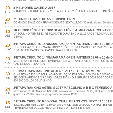
e finalistas. Classe 1 3 3 4 5 master A e B Feminino A e B. Infantil A e B.
20
8 MELHORES GALERIA 2017
RANKING INTERNO AGTENIS. CLASSE A B E C. ÚLTIMA SEMANA DEFINIÇÃ
FEV
20
2° TORNEIO DAS TORTAS FEMININO LIVRE
DOMINGO DA 25 CONFIRMAÇÕES ATÉ SEXTA 12:00 . 30 reais alunas 50 não a
FEV
10°CHOPP TÊNIS E CHOPP BEACH TÊNIS -UMUARAMA COUNTRY CL
10
MASCULINO FEMININO R$:50,00.ATÉ QUARTA DIA 13/12 APÓS 75.00 AVUL
DEZ
$:50,00.
8ªETAPA CIRCUITO 14°UMUARAMA OPEN -AGTENIS 08,09 e 10 de 
20
1ª 2ª 3ª CHAVES DIVULGADAS INSCRIÇÕES 75.00 1 CAMISETA 125.00 2 CLA
NOV
B 30.00 SEM CAMISETA. CAMISETA AVULSA 45.00.
8ªETAPA CIRCUITO 14°UMUARAMA OPEN -AGTENIS 08,09 e 10 de 
20
MASTER A E B 4ªCLASSE FEMININO A B E C INFANTO-A E B. INSCRIÇÕES 75.
NOV
CAMISETA AVULSA 45.00
ULTIMA ETAPA RANKING AGTENIS 2017 15 DE NOVEMBRO.
30
CLASSES A B E C MASCULINO-PONTUAÇÃO ESPECIAL 300 200 140 100 80.
SELECIONAREMOS OS 8 MELHORES DO ANO 2 GRUPOS DE 4 JOGADORE
OUT
400 300 200 100 DEMAIS NÃO.
3ªETAPA RANKING AGTENIS 2017 MASCULINO A B E C FEMININO A 
24
Masculino R$:30,00 alunos R$:50,00 não alunos. Feminino R$:20,00 alunas R$:40
OUT
quarta as 22:00 chaves e programação quinta 12:00.
7ªETAPA CIRCUITO REGIONAL CHILLI BEANS -COUNTRY 09 10 11 E 
13
INSCRIÇÕES ATÉ 01/10 R$:50,00. 1ª2ª3ª4ªCLASSE MASCULINO MASTER-A E 
SET
FEMENINO-A B JOGOS MEIO DA SEMANA FINAIS FERIAD0