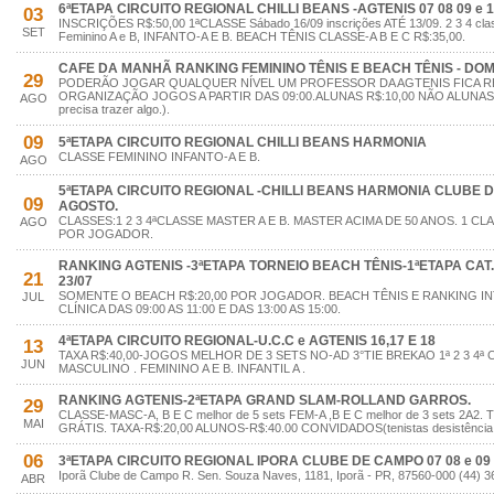
6ªETAPA CIRCUITO REGIONAL CHILLI BEANS -AGTENIS 07 08 09 e 
03
INSCRIÇÕES R$:50,00 1ªCLASSE Sábado 16/09 inscrições ATÉ 13/09. 2 3 4 clas
SET
Feminino A e B, INFANTO-A E B. BEACH TÊNIS CLASSE-A B E C R$:35,00.
CAFE DA MANHÃ RANKING FEMININO TÊNIS E BEACH TÊNIS - DOMI
29
PODERÃO JOGAR QUALQUER NÍVEL UM PROFESSOR DA AGTENIS FICA R
ORGANIZAÇÃO JOGOS A PARTIR DAS 09:00.ALUNAS R$:10,00 NÃO ALUNAS R$
AGO
precisa trazer algo.).
09
5ªETAPA CIRCUITO REGIONAL CHILLI BEANS HARMONIA
CLASSE FEMININO INFANTO-A E B.
AGO
5ªETAPA CIRCUITO REGIONAL -CHILLI BEANS HARMONIA CLUBE DE
09
AGOSTO.
CLASSES:1 2 3 4ªCLASSE MASTER A E B. MASTER ACIMA DE 50 ANOS. 1 CL
AGO
POR JOGADOR.
RANKING AGTENIS -3ªETAPA TORNEIO BEACH TÊNIS-1ªETAPA CAT.A 
21
23/07
SOMENTE O BEACH R$:20,00 POR JOGADOR. BEACH TÊNIS E RANKING IN
JUL
CLÍNICA DAS 09:00 AS 11:00 E DAS 13:00 AS 15:00.
4ªETAPA CIRCUITO REGIONAL-U.C.C e AGTENIS 16,17 E 18
13
TAXA R$:40,00-JOGOS MELHOR DE 3 SETS NO-AD 3°TIE BREKAO 1ª 2 3 4ª
JUN
MASCULINO . FEMININO A E B. INFANTIL A .
RANKING AGTENIS-2ªETAPA GRAND SLAM-ROLLAND GARROS.
29
CLASSE-MASC-A, B E C melhor de 5 sets FEM-A ,B E C melhor de 3 sets 2A
MAI
GRÁTIS. TAXA-R$:20,00 ALUNOS-R$:40.00 CONVIDADOS(tenistas desistência p
06
3ªETAPA CIRCUITO REGIONAL IPORA CLUBE DE CAMPO 07 08 e 09 
Iporã Clube de Campo R. Sen. Souza Naves, 1181, Iporã - PR, 87560-000 (44) 
ABR