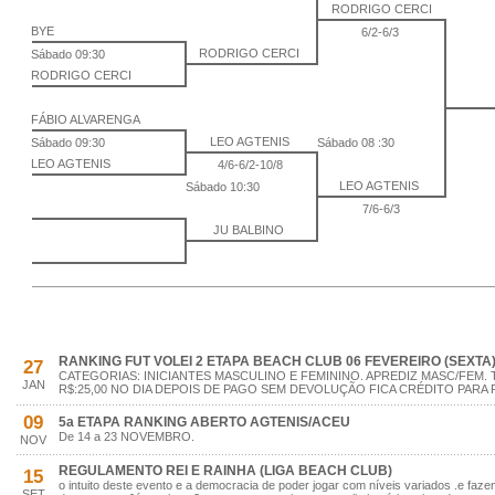
RODRIGO CERCI
BYE
6/2-6/3
RODRIGO CERCI
Sábado 09:30
RODRIGO CERCI
FÁBIO ALVARENGA
LEO AGTENIS
Sábado 09:30
Sábado 08 :30
LEO AGTENIS
4/6-6/2-10/8
LEO AGTENIS
Sábado 10:30
7/6-6/3
JU BALBINO
RANKING FUT VOLEI 2 ETAPA BEACH CLUB 06 FEVEREIRO (SEXTA
27
CATEGORIAS: INICIANTES MASCULINO E FEMININO. APREDIZ MASC/FEM. 
JAN
R$:25,00 NO DIA DEPOIS DE PAGO SEM DEVOLUÇÃO FICA CRÉDITO PARA 
09
5a ETAPA RANKING ABERTO AGTENIS/ACEU
De 14 a 23 NOVEMBRO.
NOV
REGULAMENTO REI E RAINHA (LIGA BEACH CLUB)
15
o intuito deste evento e a democracia de poder jogar com níveis variados .e faz
SET