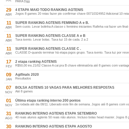
JUL
PARA Dgg
29
4 ETAPA MAIO TODO RANKING AGTENIS
Jogos 8 games 20 reias fazer pix confirmar chave 00710324952 Adicional 10 rei
ABR
11
SUPER RANKING AGTENIS FEMININO A e B.
Sem custo. Levar bolinha A classe c feminino iniciantes Rafinha vai fazer um fin
ABR
11
SUPER RANKING AGTENIS CLASSE A e B
Taxa isento. Levar bolas. Taxa luz 15 de cada. 2 a 2
ABR
11
SUPER RANKING AGTENIS CLASSE C .
CLASSE D-quando terminar há etapa jogos grupo. Taxa isento. Taxa luz por rese
ABR
17
2 etapa ranking AGTENIS
R$50,00 ins.21/02 Classe A cai pra B chave eliminatória até 8 games com vanta
FEV
09
Agtfinals 2020
Resultados
JAN
07
BOLSA AGTENIS 10 VAGAS PARA MELHORES RESPOSTAS
Até 8 games
NOV
01
Última etapa ranking interno 200 pontos
1a rodada até dia 08/11. Liberado este fim de semana. Jogos até 8 games com v
NOV
31
RANKING INTERNO AGTENIS ETAPA SETEMBRO
40 reais alunos agtenis 50 reais não alunos. Incluso bolas head master. Jogos
AGO
30
RANKING INTERNO AGTENIS ETAPA AGOSTO