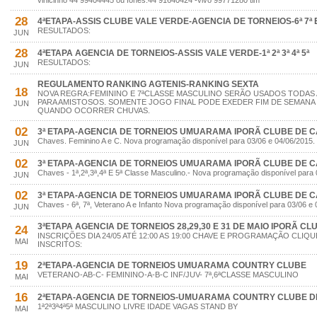
vinicinho 44 99404445 ou fones:44 91640424 -vivo 99771280 tim
28
4ªETAPA-ASSIS CLUBE VALE VERDE-AGENCIA DE TORNEIOS-6ª 7ª E
RESULTADOS:
JUN
28
4ªETAPA AGENCIA DE TORNEIOS-ASSIS VALE VERDE-1ª 2ª 3ª 4ª 5ª
RESULTADOS:
JUN
REGULAMENTO RANKING AGTENIS-RANKING SEXTA
18
NOVA REGRA:FEMININO E 7ªCLASSE MASCULINO SERÃO USADOS TODAS
PARA AMISTOSOS. SOMENTE JOGO FINAL PODE EXEDER FIM DE SEMANA
JUN
QUANDO OCORRER CHUVAS.
02
3ª ETAPA-AGENCIA DE TORNEIOS UMUARAMA IPORÃ CLUBE DE 
Chaves. Feminino A e C. Nova programação disponível para 03/06 e 04/06/2015.
JUN
02
3ª ETAPA-AGENCIA DE TORNEIOS UMUARAMA IPORÃ CLUBE DE 
Chaves - 1ª,2ª,3ª,4ª E 5ª Classe Masculino.- Nova programação disponível para 
JUN
02
3ª ETAPA-AGENCIA DE TORNEIOS UMUARAMA IPORÃ CLUBE DE 
Chaves - 6ª, 7ª, Veterano A e Infanto Nova programação disponível para 03/06 e 
JUN
3ªETAPA AGENCIA DE TORNEIOS 28,29,30 E 31 DE MAIO IPORÃ C
24
INSCRIÇÕES DIA 24/05 ATÉ 12:00 AS 19:00 CHAVE E PROGRAMAÇÃO CLIQUE
MAI
INSCRITOS:
19
2ªETAPA-AGENCIA DE TORNEIOS UMUARAMA COUNTRY CLUBE
VETERANO-AB-C- FEMININO-A-B-C INF/JUV- 7ª,6ªCLASSE MASCULINO
MAI
16
2ªETAPA-AGENCIA DE TORNEIOS-UMUARAMA COUNTRY CLUBE DIAS
1ª2ª3ª4ª5ª MASCULINO LIVRE IDADE VAGAS STAND BY
MAI