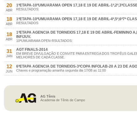
20
1ªETAPA-10ºUMUARAMA OPEN 17,18 E 19 DE ABRIL-1ª,2ª,3ªCLASS
RESULTADOS:
ABR
18
1ªETAPA-10ºUMUARAMA OPEN 17,18 E 19 DE ABRIL-4ª,5ª,6ª7ª CLAS
RESULTADOS
ABR
1ªETAPA AGENCIA DE TORNEIOS 17,18 E 19 DE ABRIL-FEMININO A
18
INF/JUV.
ABR
10ºUMUARAMA OPEN-RSULTADOS:
AGT FINALS-2014
31
EM BREVE DIVULGAÇÃO E CONVITE PARA ENTREGA DOS TROFÉUS GALER
JAN
MELHORES DE CADA CLASSE.
12
6ªETAPA AGENCIA DE TORNEIOS-3ªCOPA INFOLAB-20 A 23 DE AG
Chaves e programação amanha segunda dia 17/08 as 11:00
JUN
AG Tênis
Academia de Tênis de Campo