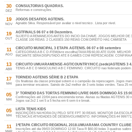
30
CONSULTORIAS QUADRAS.
Reformas e construções.
DEZ
19
JOGOS DESAFIOS AGTENIS.
Agnaldo Silva. Responsável por avaliar o nivel tecnico . Lista por nivel.
NOV
AGTFINALS 06 07 e 08 Dezembro.
19
SUJEITO A REMANEJOS ANTES DO INCIO DA CHAVE. JOGOS MELHOR DE 
OUT
CLASSE 100 REIAS. 2 CLASSES 150 REIAS COM.DIREITO HA1 CAMISETA
CIRCUITO MUNICIPAL 3 ETAPA AGTENIS. 06 07 e 08 setembro
11
CATEGORIAS:A B C D /FEM(livre escollha)TAXA R$:60,00.ATE 01/09. MELHOR
AGO
INICIANTE SERA DISPUTADO ATE 8 GAMES COM REPESCAGEM. CONFIRA A 
13
CIRCUITO UMUARAMENSE-AGT/COUNTRY/HCC.(sede)AGTENIS 3 4.
TENIS-A B C D MASCULINO A B C FEMININO. CIRCUITO nao federado podem part
ABR
TORNEIO AGTENIS SÉRIE B 2 ETAPA
17
Os finalistas da classe principal sobem e o campeão da repescagem. Jogos ma
MAI
para terminar encaixes. Saindo de 2a2 melhor de 3 sets bolas verdes. Taxa 25 re
3° TORNEIO DAS TORTAS FEMININO LIVRE 06/05 DOMINGO ÀS 15:00
05
Confirmações até 22/04 para encomenda tortas. Alunas ou filiadas AGTENIS 30 rei
MAI
Jogos sai 2x2 1 set 5 a 5 fecha em 6 sem ti e break.
LISTA TENIS KIDS
05
INSCRIÇÕES NA HORA OU PELO SITE FPT 30 REAIS. MONITOR DA ESCOLI
MAI
TÉCNICA E ATIVIDADES DÊ DESENVOLVIMENTO. INFORMAÇÕES:44 999771
1ªETAPA CIRCUITO REGIONAL 2018.UMUARAMA COUNTRY CLUBE 1
11
Inscrições até dia 09/03 DOMINGO 12:00 Taxa R $60,00 bolas 3 quadras saibro
MAR