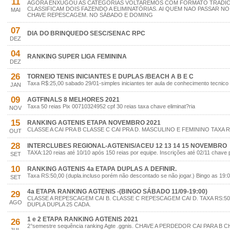
11
AGORA ENXUGOU AS CATEGORIAS VOLTAREMOS COM FORMATO TRADI
CLASSIFICAM DOIS FAZENDO A ELIMINATÓRIAS. AI QUEM NAO PASSAR 
MAI
CHAVE REPESCAGEM. NO SÁBADO E DOMING
07
DIA DO BRINQUEDO SESC/SENAC RPC
DEZ
04
RANKING SUPER LIGA FEMININA
DEZ
26
TORNEIO TENIS INICIANTES E DUPLAS /BEACH A B E C
Taxa R$:25,00 sabado 29/01-simples iniciantes ter aula de conhecimento tecnico
JAN
09
AGTFINALS 8 MELHORES 2021
Taxa 50 reias Pix 00710324952 cpf 30 reias taxa chave eliminat?ria
NOV
15
RANKING AGTENIS ETAPA NOVEMBRO 2021
CLASSE A CAI PRA B CLASSE C CAI PRA D. MASCULINO E FEMININO TAXA R
OUT
28
INTERCLUBES REGIONAL-AGTENIS/ACEU 12 13 14 15 NOVEMBRO
TAXA:120 reias até 10/10 após 150 reias por equipe. Inscrições até 02/11 chave
SET
10
RANKING AGTENIS 4a ETAPA DUPLAS A DEFINIR.
Taxa RS:50,00 (dupla.incluso porém não descontado se não jogar.) Bingo as 19:0
SET
4a ETAPA RANKING AGTENIS -(BINGO SÁBADO 11/09-19:00)
29
CLASSE A REPESCAGEM CAI B. CLASSE C REPESCAGEM CAI D. TAXA RS:50
AGO
DUPLA DUPLA 25 CADA.
1 e 2 ETAPA RANKING AGTENIS 2021
26
2°semestre sequência ranking Agte .ggnis. CHAVE A PERDEDOR CAI PARA 