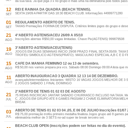
da sua taxa. Já que joga 3 x no grupo e mais uma na eliminatória pois todos pass
12
REI E RAINHA DA QUADRA (BEACH TENNIS).
SEXTA 19/09 A PARTIR DAS 18:30 BEACH CLUB. Informações 44999771280
SET
01
REGULAMENTO ABERTO DE TENIS.
TAXAS Premiações FORMA DE DISPUTA. Critérios limites jogos do grupo e des
SET
21
4°ABERTO AGTENIS/ACEU 26/09 A 05/10
Inscrições abertas R$50,00 vagas limitadas. Chave Pix(AGTENIS) 999879508
AGO
3°ABERTO AGTENIS/ACEU(TENIS)
19
JOGOS EM DUAS SEMANAS INICIO 29/08 PRAZO FINAL SEXTA 05/09. TAXA 
AGO
TROFEU SIMBOLICO AGTENIS(PRATO). MASCULINO ESPECIAL A,B C E D FE
15
CAFE DA MANHA FEMININO 12 ou 13 de setembro.
R$:50,00 nos vamos prepara pra vcs. Sábado 08:00 Domingo 09:00 A lista que 
AGO
ABERTO INAUGURACAO 3 QUADRA 12 13 14 DE DEZEMBRO.
11
avançado/intermediários /iniciantes -MISTO 16 VAGAS JOGOS MELHOR DE 
AGO
2 JOGOS SABADO 1 FINAL DOMINGO
2°ABERTO DE TENIS 01 02 03 DE AGOSTO
21
75 REIAS INSCRICAO JANTAR SABADO CHURRASCO INCLUSO NA TAXA. MA
C. JOGOS EM GRUPO ATE 8 GAMES PASSAM 2 CHAVE ELIMINATORIA MELHO
JUL
BREAK
ABERTO DE TENIS 01 02 03 04 ,05, E 06 DE JULHO Inscrições 01/07 
03
R$:75,00 premiação troféu primeiro medalha finalista Jogos grupo até 8 games 
JUL
eliminatória melhor de 3 SETS no-ad super tie break terceiro set.
BEACH CLUB OPEN (inscrições podem ser feitas no dia do evento).