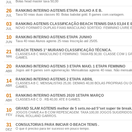
Bolas head master taxa 50,00
JUL
26
RANKING INTERNO AGTENIS ETAPA JULHO A E B.
Taxa 50 reias duas classes 80. Bolas babolat gold. 8 games com.vantagem.
JUL
03
RANKING AGTENIS CLASSIFICAÇÃO BEACH TENNIS DIAS 03,04 E 
NOVO FORMATO DUPLAS FIXAS MASCULINO SORTEIO. FEMININO LIVRE ES
JUL
10
RANKING INTERNO AGTENIS ETAPA JUNHO
Taxa 40 reias Alunos agtenis 25 reias Inscrição até 25/05.
JUN
BEACH TENNIS 1° MURANO CLASSIFICAÇÃO TÉCNICA.
21
CLASSES A B C MASCULINO E FEMININO. TAXA R$:30,00. CLASSE COM 1 
MAI
GAMES.
20
RANKING INTERNO AGTENIS 3 ETAPA MAIO. 1 ETAPA FEMININO
Jogos até 8 games sem aglomeração. Mensalistas agtenis 40 reias. Não mensalis
ABR
RANKING INTERNO AGTENIS 2 ETAPA ABRIL
14
CLASSES A B C. MENSALISTAS 25,00. DEMAIS 40,00 BOLAS PROPRIAS OU 
ABR
GAMES.
01
RANKING INTERNO AGTENIS 2020 1ETAPA MARÇO
CLASSES A B C D . R$:40,00. ATE 8 GAMES.
ABR
GRAND SLAM AGTENIS melhor de 5 sets.no-ad 5°set super tie break
10
JOGOS CHAVE A e B COM REPESCAGEM. TAXA 100,00 JOGOS SUGERIDOS.
FEV
FINAL ROLLAND GARROS.
31
CONSULTORIAS PARA INICIAR O BEACH TENIS .
O que é preciso para ter sucesso em pouco tempo.
DEZ