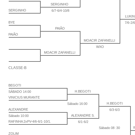
SERGINHO
SERGINHO
6/7-6/4-10/8
LUKI
BYE
7/6-2/
PAIÃO
PAIÃO
MOACIR ZAFANELLI
WXO
MOACIR ZAFANELLI
CLASSE-B
BEGOTI
H.BEGOTI
SÁBADO 14:00
VINICIUS MURANTE
H.BEGOTI
Sábado 16:00
ALEXANDRE
6/3-6/3
ALEXANDRE S.
Sábado 10:00
RAFINHA 2xPV-4/6-6/1-10/1.
6/1-6/2
Sábado 08 :30
ZOLIM