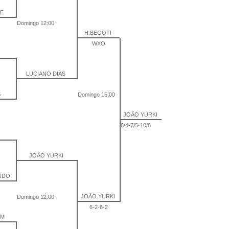
TE
Domingo 12:00
H.BEGOTI
WXO
LUCIANO DIAS
S
Domingo 15:00
JOÃO YURKI
6/4-7/5-10/8
JOÃO YURKI
ANDO
JOÃO YURKI
Domingo 12:00
6-2-6-2
IM