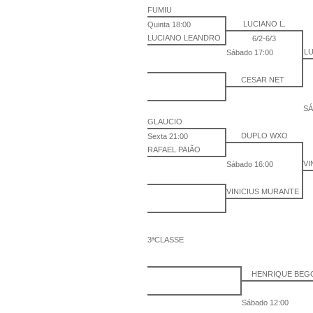
FUMIU
LUCIANO L.
Quinta 18:00
LUCIANO LEANDRO
6/2-6/3
L
Sábado 17:00
CESAR NET
SÁ
GLAUCIO
DUPLO WXO
Sexta 21:00
RAFAEL PAIÃO
VI
Sábado 16:00
VINICIUS MURANTE
3ªCLASSE
HENRIQUE BEG
Sábado 12:00