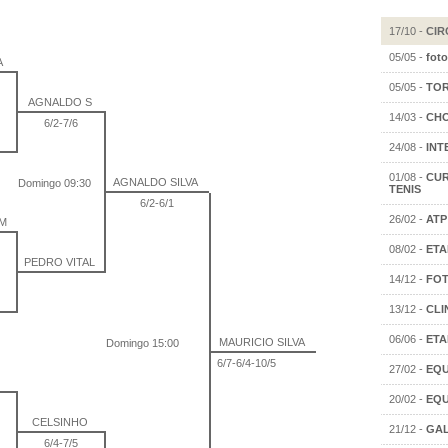
17/10 -
CIR
05/05 -
foto
A
05/05 -
TOR
AGNALDO S
14/03 -
CHO
6/2-7/6
24/08 -
INT
01/08 -
CUR
AGNALDO SILVA
Domingo 09:30
TENIS
6/2-6/1
26/02 -
ATP
CM
08/02 -
ETA
PEDRO VITAL
14/12 -
FOT
13/12 -
CLI
06/06 -
ETA
MAURICIO SILVA
Domingo 15:00
6/7-6/4-10/5
27/02 -
EQU
20/02 -
EQU
CELSINHO
21/12 -
GAL
6/4-7/5