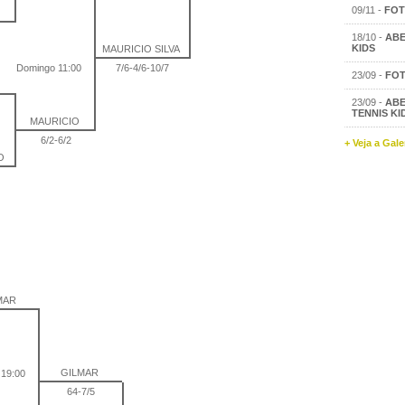
09/11 -
FOT
18/10 -
ABE
KIDS
MAURICIO SILVA
Domingo 11:00
7/6-4/6-10/7
23/09 -
FOT
23/09 -
ABE
TENNIS KI
MAURICIO
6/2-6/2
+ Veja a Gal
TO
MAR
GILMAR
19:00
64-7/5