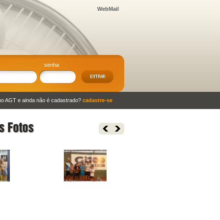
WebMail
senha
no AGT e ainda não é cadastrado?
cadastre-se