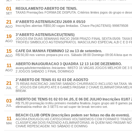
SET
01
REGULAMENTO ABERTO DE TENIS.
TAXAS Premiações FORMA DE DISPUTA. Critérios limites jogos do grupo e des
SET
21
4°ABERTO AGTENIS/ACEU 26/09 A 05/10
Inscrições abertas R$50,00 vagas limitadas. Chave Pix(AGTENIS) 999879508
AGO
3°ABERTO AGTENIS/ACEU(TENIS)
19
JOGOS EM DUAS SEMANAS INICIO 29/08 PRAZO FINAL SEXTA 05/09. TAXA 
AGO
TROFEU SIMBOLICO AGTENIS(PRATO). MASCULINO ESPECIAL A,B C E D FE
15
CAFE DA MANHA FEMININO 12 ou 13 de setembro.
R$:50,00 nos vamos prepara pra vcs. Sábado 08:00 Domingo 09:00 A lista que 
AGO
ABERTO INAUGURACAO 3 QUADRA 12 13 14 DE DEZEMBRO.
11
avançado/intermediários /iniciantes -MISTO 16 VAGAS JOGOS MELHOR DE 
AGO
2 JOGOS SABADO 1 FINAL DOMINGO
2°ABERTO DE TENIS 01 02 03 DE AGOSTO
21
75 REIAS INSCRICAO JANTAR SABADO CHURRASCO INCLUSO NA TAXA. MA
C. JOGOS EM GRUPO ATE 8 GAMES PASSAM 2 CHAVE ELIMINATORIA MELHO
JUL
BREAK
ABERTO DE TENIS 01 02 03 04 ,05, E 06 DE JULHO Inscrições 01/07 
03
R$:75,00 premiação troféu primeiro medalha finalista Jogos grupo até 8 games 
JUL
eliminatória melhor de 3 SETS no-ad super tie break terceiro set.
BEACH CLUB OPEN (inscrições podem ser feitas no dia do evento).
11
AGORA ENXUGOU AS CATEGORIAS VOLTAREMOS COM FORMATO TRADI
CLASSIFICAM DOIS FAZENDO A ELIMINATÓRIAS. AI QUEM NAO PASSAR 
MAI
CHAVE REPESCAGEM. NO SÁBADO E DOMING