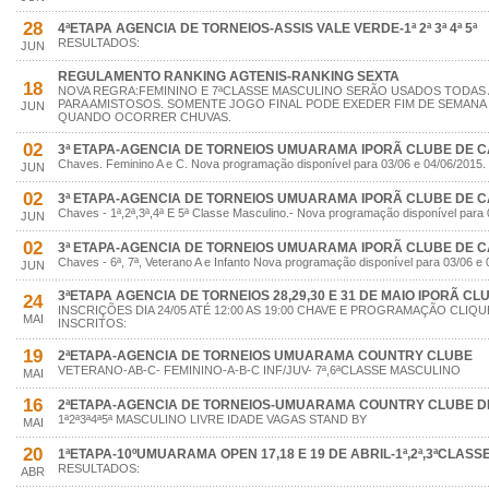
28
4ªETAPA AGENCIA DE TORNEIOS-ASSIS VALE VERDE-1ª 2ª 3ª 4ª 5ª
RESULTADOS:
JUN
REGULAMENTO RANKING AGTENIS-RANKING SEXTA
18
NOVA REGRA:FEMININO E 7ªCLASSE MASCULINO SERÃO USADOS TODAS
PARA AMISTOSOS. SOMENTE JOGO FINAL PODE EXEDER FIM DE SEMANA
JUN
QUANDO OCORRER CHUVAS.
02
3ª ETAPA-AGENCIA DE TORNEIOS UMUARAMA IPORÃ CLUBE DE 
Chaves. Feminino A e C. Nova programação disponível para 03/06 e 04/06/2015.
JUN
02
3ª ETAPA-AGENCIA DE TORNEIOS UMUARAMA IPORÃ CLUBE DE 
Chaves - 1ª,2ª,3ª,4ª E 5ª Classe Masculino.- Nova programação disponível para 
JUN
02
3ª ETAPA-AGENCIA DE TORNEIOS UMUARAMA IPORÃ CLUBE DE 
Chaves - 6ª, 7ª, Veterano A e Infanto Nova programação disponível para 03/06 e 
JUN
3ªETAPA AGENCIA DE TORNEIOS 28,29,30 E 31 DE MAIO IPORÃ C
24
INSCRIÇÕES DIA 24/05 ATÉ 12:00 AS 19:00 CHAVE E PROGRAMAÇÃO CLIQUE
MAI
INSCRITOS:
19
2ªETAPA-AGENCIA DE TORNEIOS UMUARAMA COUNTRY CLUBE
VETERANO-AB-C- FEMININO-A-B-C INF/JUV- 7ª,6ªCLASSE MASCULINO
MAI
16
2ªETAPA-AGENCIA DE TORNEIOS-UMUARAMA COUNTRY CLUBE DIAS
1ª2ª3ª4ª5ª MASCULINO LIVRE IDADE VAGAS STAND BY
MAI
20
1ªETAPA-10ºUMUARAMA OPEN 17,18 E 19 DE ABRIL-1ª,2ª,3ªCLASS
RESULTADOS:
ABR