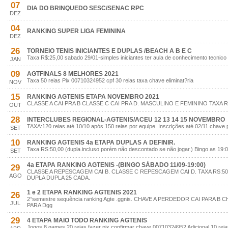
07
DIA DO BRINQUEDO SESC/SENAC RPC
DEZ
04
RANKING SUPER LIGA FEMININA
DEZ
26
TORNEIO TENIS INICIANTES E DUPLAS /BEACH A B E C
Taxa R$:25,00 sabado 29/01-simples iniciantes ter aula de conhecimento tecnico
JAN
09
AGTFINALS 8 MELHORES 2021
Taxa 50 reias Pix 00710324952 cpf 30 reias taxa chave eliminat?ria
NOV
15
RANKING AGTENIS ETAPA NOVEMBRO 2021
CLASSE A CAI PRA B CLASSE C CAI PRA D. MASCULINO E FEMININO TAXA R
OUT
28
INTERCLUBES REGIONAL-AGTENIS/ACEU 12 13 14 15 NOVEMBRO
TAXA:120 reias até 10/10 após 150 reias por equipe. Inscrições até 02/11 chave
SET
10
RANKING AGTENIS 4a ETAPA DUPLAS A DEFINIR.
Taxa RS:50,00 (dupla.incluso porém não descontado se não jogar.) Bingo as 19:0
SET
4a ETAPA RANKING AGTENIS -(BINGO SÁBADO 11/09-19:00)
29
CLASSE A REPESCAGEM CAI B. CLASSE C REPESCAGEM CAI D. TAXA RS:50
AGO
DUPLA DUPLA 25 CADA.
1 e 2 ETAPA RANKING AGTENIS 2021
26
2°semestre sequência ranking Agte .ggnis. CHAVE A PERDEDOR CAI PARA 
JUL
PARA Dgg
29
4 ETAPA MAIO TODO RANKING AGTENIS
Jogos 8 games 20 reias fazer pix confirmar chave 00710324952 Adicional 10 rei