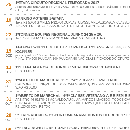
1ªETAPA CIRCUITO REGIONAL TEMPORADA 2017
25
Agtenis UMUARAMA jogos 24 e 28/03- R$:40,00. Jogos seguem Sábado de manhã 
FEV
e terça de manhã.
RANKING AGTENIS-1ªETAPA
19
Taxa R$:50,00 SIMPLES R$25,00 DUPLAS. CLASSE A REPESCAGEM CLASS
JAN
INICIANTES. JOGOS CASADOS ATÉ O FIM DO TORNEIO MELHOR DE 3 SE
22
1ºTORNEIO EQUIPES REGIONAL-JUNHO 24 25 e 26.
1ªCLASSE DATA A DEFINIR COM.PREMIACAO EM DINHEIRO.
JUN
AGTFINALS-18,19 E 20 DE DEZ..TORNEIO-1 1ªCLASSE-R$1.000,00 
19
R$:300,00
jogos quadra 2 1ªclasse hoje sábado restante jogos domingo programação em
DEZ
FINALISTA 200 3ºLUGAR 100 4ºLUGAR 50 NÃO CLASSIFICADOS DO GRUP
12
11ªETAPA AGENCIA DE TORNEIO SICREDI/COPACOL GOIOERE
RESULTADOS:
DEZ
1ºABERTO DE MARECHAL 1ª 2ª 3ª 4ª 5ª CLASSE LIVRE IDADE
31
HORÁRIOS DEFINIÇÃO DE LOCAL Wild ou aabb. QUARTA AS 22:00-ENTRADA
OUT
WXO R$:80,00.
1ºABERTO DE MARECHAL - 6ª7ª CLASSE VETERANO-A E B FEM-B E 
31
ARBITRO 44-91670424-AGNALDO AUXILIAR:MARCOS MACEDO. TODOS C
CORDA WEISS CANON. 1ªCLASSE-R$1.000,00 R$:500,00 FEM-A-CANCELADO
OUT
R$:125,00 SEMI R$:75,0
20
9ªETAPA AGENCIA-3ºX-PORT UMUARAMA CONTRY CLUBE 16 17 E 
RESULTADOS:
OUT
8ª ETAPA AGÊNCIA DE TORNEIOS-AGTENIS-DIAS 01 02 03 E 04 DE
06