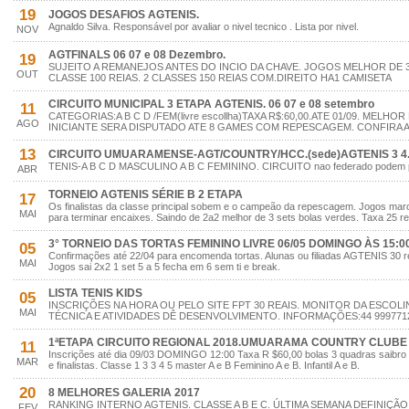
19
JOGOS DESAFIOS AGTENIS.
Agnaldo Silva. Responsável por avaliar o nivel tecnico . Lista por nivel.
NOV
AGTFINALS 06 07 e 08 Dezembro.
19
SUJEITO A REMANEJOS ANTES DO INCIO DA CHAVE. JOGOS MELHOR DE 
OUT
CLASSE 100 REIAS. 2 CLASSES 150 REIAS COM.DIREITO HA1 CAMISETA
CIRCUITO MUNICIPAL 3 ETAPA AGTENIS. 06 07 e 08 setembro
11
CATEGORIAS:A B C D /FEM(livre escollha)TAXA R$:60,00.ATE 01/09. MELHOR
AGO
INICIANTE SERA DISPUTADO ATE 8 GAMES COM REPESCAGEM. CONFIRA A 
13
CIRCUITO UMUARAMENSE-AGT/COUNTRY/HCC.(sede)AGTENIS 3 4.
TENIS-A B C D MASCULINO A B C FEMININO. CIRCUITO nao federado podem part
ABR
TORNEIO AGTENIS SÉRIE B 2 ETAPA
17
Os finalistas da classe principal sobem e o campeão da repescagem. Jogos ma
MAI
para terminar encaixes. Saindo de 2a2 melhor de 3 sets bolas verdes. Taxa 25 re
3° TORNEIO DAS TORTAS FEMININO LIVRE 06/05 DOMINGO ÀS 15:00
05
Confirmações até 22/04 para encomenda tortas. Alunas ou filiadas AGTENIS 30 rei
MAI
Jogos sai 2x2 1 set 5 a 5 fecha em 6 sem ti e break.
LISTA TENIS KIDS
05
INSCRIÇÕES NA HORA OU PELO SITE FPT 30 REAIS. MONITOR DA ESCOLI
MAI
TÉCNICA E ATIVIDADES DÊ DESENVOLVIMENTO. INFORMAÇÕES:44 999771
1ªETAPA CIRCUITO REGIONAL 2018.UMUARAMA COUNTRY CLUBE 1
11
Inscrições até dia 09/03 DOMINGO 12:00 Taxa R $60,00 bolas 3 quadras saibro
MAR
e finalistas. Classe 1 3 3 4 5 master A e B Feminino A e B. Infantil A e B.
20
8 MELHORES GALERIA 2017
RANKING INTERNO AGTENIS. CLASSE A B E C. ÚLTIMA SEMANA DEFINIÇÃ
FEV