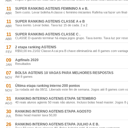
ABR
11
SUPER RANKING AGTENIS FEMININO A e B.
Sem custo. Levar bolinha A classe c feminino iniciantes Rafinha vai fazer um fin
ABR
11
SUPER RANKING AGTENIS CLASSE A e B
Taxa isento. Levar bolas. Taxa luz 15 de cada. 2 a 2
ABR
11
SUPER RANKING AGTENIS CLASSE C .
CLASSE D-quando terminar há etapa jogos grupo. Taxa isento. Taxa luz por rese
ABR
17
2 etapa ranking AGTENIS
R$50,00 ins.21/02 Classe A cai pra B chave eliminatória até 8 games com vanta
FEV
09
Agtfinals 2020
Resultados
JAN
07
BOLSA AGTENIS 10 VAGAS PARA MELHORES RESPOSTAS
Até 8 games
NOV
01
Última etapa ranking interno 200 pontos
1a rodada até dia 08/11. Liberado este fim de semana. Jogos até 8 games com v
NOV
31
RANKING INTERNO AGTENIS ETAPA SETEMBRO
40 reais alunos agtenis 50 reais não alunos. Incluso bolas head master. Jogos
AGO
30
RANKING INTERNO AGTENIS ETAPA AGOSTO
Bolas head master taxa 50,00
JUL
26
RANKING INTERNO AGTENIS ETAPA JULHO A E B.