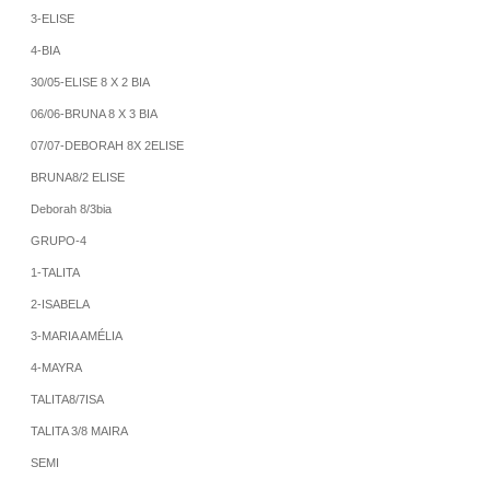
3-ELISE
4-BIA
30/05-ELISE 8 X 2 BIA
06/06-BRUNA 8 X 3 BIA
07/07-DEBORAH 8X 2ELISE
BRUNA8/2 ELISE
Deborah 8/3bia
GRUPO-4
1-TALITA
2-ISABELA
3-MARIA AMÉLIA
4-MAYRA
TALITA8/7ISA
TALITA 3/8 MAIRA
SEMI