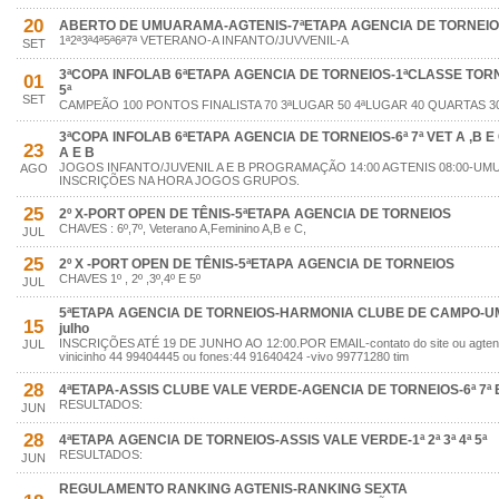
20
ABERTO DE UMUARAMA-AGTENIS-7ªETAPA AGENCIA DE TORNEI
1ª2ª3ª4ª5ª6ª7ª VETERANO-A INFANTO/JUVVENIL-A
SET
3ªCOPA INFOLAB 6ªETAPA AGENCIA DE TORNEIOS-1ªCLASSE TORNEIO
01
5ª
SET
CAMPEÃO 100 PONTOS FINALISTA 70 3ªLUGAR 50 4ªLUGAR 40 QUARTAS 30
3ªCOPA INFOLAB 6ªETAPA AGENCIA DE TORNEIOS-6ª 7ª VET A ,B E C.
23
A E B
JOGOS INFANTO/JUVENIL A E B PROGRAMAÇÃO 14:00 AGTENIS 08:00-
AGO
INSCRIÇÕES NA HORA JOGOS GRUPOS.
25
2º X-PORT OPEN DE TÊNIS-5ªETAPA AGENCIA DE TORNEIOS
CHAVES : 6º,7º, Veterano A,Feminino A,B e C,
JUL
25
2º X -PORT OPEN DE TÊNIS-5ªETAPA AGENCIA DE TORNEIOS
CHAVES 1º , 2º ,3º,4º E 5º
JUL
5ªETAPA AGENCIA DE TORNEIOS-HARMONIA CLUBE DE CAMPO-UM
15
julho
INSCRIÇÕES ATÉ 19 DE JUNHO AO 12:00.POR EMAIL-contato do site ou agte
JUL
vinicinho 44 99404445 ou fones:44 91640424 -vivo 99771280 tim
28
4ªETAPA-ASSIS CLUBE VALE VERDE-AGENCIA DE TORNEIOS-6ª 7ª E
RESULTADOS:
JUN
28
4ªETAPA AGENCIA DE TORNEIOS-ASSIS VALE VERDE-1ª 2ª 3ª 4ª 5ª
RESULTADOS:
JUN
REGULAMENTO RANKING AGTENIS-RANKING SEXTA