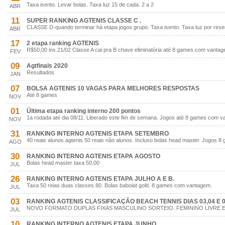
Taxa isento. Levar bolas. Taxa luz 15 de cada. 2 a 2
ABR
11
SUPER RANKING AGTENIS CLASSE C .
CLASSE D-quando terminar há etapa jogos grupo. Taxa isento. Taxa luz por rese
ABR
17
2 etapa ranking AGTENIS
R$50,00 ins.21/02 Classe A cai pra B chave eliminatória até 8 games com vanta
FEV
09
Agtfinals 2020
Resultados
JAN
07
BOLSA AGTENIS 10 VAGAS PARA MELHORES RESPOSTAS
Até 8 games
NOV
01
Última etapa ranking interno 200 pontos
1a rodada até dia 08/11. Liberado este fim de semana. Jogos até 8 games com v
NOV
31
RANKING INTERNO AGTENIS ETAPA SETEMBRO
40 reais alunos agtenis 50 reais não alunos. Incluso bolas head master. Jogos
AGO
30
RANKING INTERNO AGTENIS ETAPA AGOSTO
Bolas head master taxa 50,00
JUL
26
RANKING INTERNO AGTENIS ETAPA JULHO A E B.
Taxa 50 reias duas classes 80. Bolas babolat gold. 8 games com.vantagem.
JUL
03
RANKING AGTENIS CLASSIFICAÇÃO BEACH TENNIS DIAS 03,04 E 
NOVO FORMATO DUPLAS FIXAS MASCULINO SORTEIO. FEMININO LIVRE ES
JUL
10
RANKING INTERNO AGTENIS ETAPA JUNHO