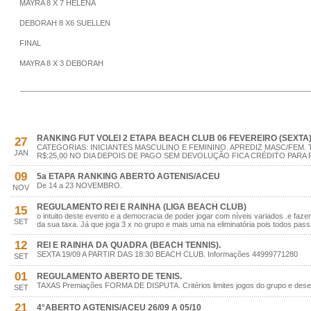
MAYRA 8 X 7 HELENA
DEBORAH 8 X6 SUELLEN
FINAL
MAYRA 8 X 3 DEBORAH
RANKING FUT VOLEI 2 ETAPA BEACH CLUB 06 FEVEREIRO (SEXTA
27
CATEGORIAS: INICIANTES MASCULINO E FEMININO. APREDIZ MASC/FEM. 
JAN
R$:25,00 NO DIA DEPOIS DE PAGO SEM DEVOLUÇÃO FICA CRÉDITO PARA 
09
5a ETAPA RANKING ABERTO AGTENIS/ACEU
De 14 a 23 NOVEMBRO.
NOV
REGULAMENTO REI E RAINHA (LIGA BEACH CLUB)
15
o intuito deste evento e a democracia de poder jogar com níveis variados .e faz
SET
da sua taxa. Já que joga 3 x no grupo e mais uma na eliminatória pois todos pass
12
REI E RAINHA DA QUADRA (BEACH TENNIS).
SEXTA 19/09 A PARTIR DAS 18:30 BEACH CLUB. Informações 44999771280
SET
01
REGULAMENTO ABERTO DE TENIS.
TAXAS Premiações FORMA DE DISPUTA. Critérios limites jogos do grupo e des
SET
21
4°ABERTO AGTENIS/ACEU 26/09 A 05/10