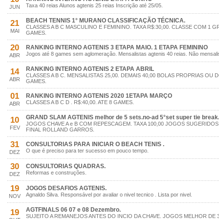
Taxa 40 reias Alunos agtenis 25 reias Inscrição até 25/05.
JUN
BEACH TENNIS 1° MURANO CLASSIFICAÇÃO TÉCNICA.
21
CLASSES A B C MASCULINO E FEMININO. TAXA R$:30,00. CLASSE COM 1 
MAI
GAMES.
20
RANKING INTERNO AGTENIS 3 ETAPA MAIO. 1 ETAPA FEMININO
Jogos até 8 games sem aglomeração. Mensalistas agtenis 40 reias. Não mensalis
ABR
RANKING INTERNO AGTENIS 2 ETAPA ABRIL
14
CLASSES A B C. MENSALISTAS 25,00. DEMAIS 40,00 BOLAS PROPRIAS OU 
ABR
GAMES.
01
RANKING INTERNO AGTENIS 2020 1ETAPA MARÇO
CLASSES A B C D . R$:40,00. ATE 8 GAMES.
ABR
GRAND SLAM AGTENIS melhor de 5 sets.no-ad 5°set super tie break
10
JOGOS CHAVE A e B COM REPESCAGEM. TAXA 100,00 JOGOS SUGERIDOS.
FEV
FINAL ROLLAND GARROS.
31
CONSULTORIAS PARA INICIAR O BEACH TENIS .
O que é preciso para ter sucesso em pouco tempo.
DEZ
30
CONSULTORIAS QUADRAS.
Reformas e construções.
DEZ
19
JOGOS DESAFIOS AGTENIS.
Agnaldo Silva. Responsável por avaliar o nivel tecnico . Lista por nivel.
NOV
AGTFINALS 06 07 e 08 Dezembro.
19
SUJEITO A REMANEJOS ANTES DO INCIO DA CHAVE. JOGOS MELHOR DE 