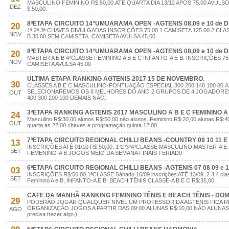
MASCULINO FEMININO R$:50,00.ATÉ QUARTA DIA 13/12 APÓS 75.00 AVUL
DEZ
$:50,00.
8ªETAPA CIRCUITO 14°UMUARAMA OPEN -AGTENIS 08,09 e 10 de 
20
1ª 2ª 3ª CHAVES DIVULGADAS INSCRIÇÕES 75.00 1 CAMISETA 125.00 2 CLA
NOV
B 30.00 SEM CAMISETA. CAMISETA AVULSA 45.00.
8ªETAPA CIRCUITO 14°UMUARAMA OPEN -AGTENIS 08,09 e 10 de 
20
MASTER A E B 4ªCLASSE FEMININO A B E C INFANTO-A E B. INSCRIÇÕES 75.
NOV
CAMISETA AVULSA 45.00
ULTIMA ETAPA RANKING AGTENIS 2017 15 DE NOVEMBRO.
30
CLASSES A B E C MASCULINO-PONTUAÇÃO ESPECIAL 300 200 140 100 80.
SELECIONAREMOS OS 8 MELHORES DO ANO 2 GRUPOS DE 4 JOGADORE
OUT
400 300 200 100 DEMAIS NÃO.
3ªETAPA RANKING AGTENIS 2017 MASCULINO A B E C FEMININO A 
24
Masculino R$:30,00 alunos R$:50,00 não alunos. Feminino R$:20,00 alunas R$:40
OUT
quarta as 22:00 chaves e programação quinta 12:00.
7ªETAPA CIRCUITO REGIONAL CHILLI BEANS -COUNTRY 09 10 11 E 
13
INSCRIÇÕES ATÉ 01/10 R$:50,00. 1ª2ª3ª4ªCLASSE MASCULINO MASTER-A E 
SET
FEMENINO-A B JOGOS MEIO DA SEMANA FINAIS FERIAD0
6ªETAPA CIRCUITO REGIONAL CHILLI BEANS -AGTENIS 07 08 09 e 
03
INSCRIÇÕES R$:50,00 1ªCLASSE Sábado 16/09 inscrições ATÉ 13/09. 2 3 4 clas
SET
Feminino A e B, INFANTO-A E B. BEACH TÊNIS CLASSE-A B E C R$:35,00.
CAFE DA MANHÃ RANKING FEMININO TÊNIS E BEACH TÊNIS - DOMI
29
PODERÃO JOGAR QUALQUER NÍVEL UM PROFESSOR DA AGTENIS FICA R
ORGANIZAÇÃO JOGOS A PARTIR DAS 09:00.ALUNAS R$:10,00 NÃO ALUNAS R$
AGO
precisa trazer algo.).