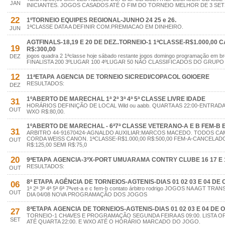
JAN
INICIANTES. JOGOS CASADOS ATÉ O FIM DO TORNEIO MELHOR DE 3 SE
22
1ºTORNEIO EQUIPES REGIONAL-JUNHO 24 25 e 26.
1ªCLASSE DATA A DEFINIR COM.PREMIACAO EM DINHEIRO.
JUN
AGTFINALS-18,19 E 20 DE DEZ..TORNEIO-1 1ªCLASSE-R$1.000,00 
19
R$:300,00
jogos quadra 2 1ªclasse hoje sábado restante jogos domingo programação em
DEZ
FINALISTA 200 3ºLUGAR 100 4ºLUGAR 50 NÃO CLASSIFICADOS DO GRUP
12
11ªETAPA AGENCIA DE TORNEIO SICREDI/COPACOL GOIOERE
RESULTADOS:
DEZ
1ºABERTO DE MARECHAL 1ª 2ª 3ª 4ª 5ª CLASSE LIVRE IDADE
31
HORÁRIOS DEFINIÇÃO DE LOCAL Wild ou aabb. QUARTA AS 22:00-ENTRADA
OUT
WXO R$:80,00.
1ºABERTO DE MARECHAL - 6ª7ª CLASSE VETERANO-A E B FEM-B E 
31
ARBITRO 44-91670424-AGNALDO AUXILIAR:MARCOS MACEDO. TODOS C
CORDA WEISS CANON. 1ªCLASSE-R$1.000,00 R$:500,00 FEM-A-CANCELADO
OUT
R$:125,00 SEMI R$:75,0
20
9ªETAPA AGENCIA-3ºX-PORT UMUARAMA CONTRY CLUBE 16 17 E 
RESULTADOS:
OUT
8ª ETAPA AGÊNCIA DE TORNEIOS-AGTENIS-DIAS 01 02 03 E 04 DE
06
1ª 2ª 3ª 4ª 5ª 6ª 7ªvet-a e c fem-b contato árbitro rodrigo JOGOS NA AGT
OUT
DIA 04/08 NOVA PROGRAMAÇÃO DOS JOGOS
8ªETAPA AGENCIA DE TORNEIOS-AGTENIS-DIAS 01 02 03 E 04 DE
27
TORNEIO-1 CHAVES E PROGRAMAÇÃO SEGUNDA FEIRA AS 09:00. LISTA O
SET
ATÉ QUARTA 22:00. E WXO ATÉ O HORÁRIO MARCADO DO JOGO.