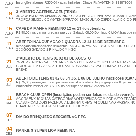
Inscrições abertas R$50,00 vagas limitadas. Chave Pix(AGTENIS) 999879508
AGO
3°ABERTO AGTENIS/ACEU(TENIS)
19
JOGOS EM DUAS SEMANAS INICIO 29/08 PRAZO FINAL SEXTA 05/09. TAXA 
AGO
TROFEU SIMBOLICO AGTENIS(PRATO). MASCULINO ESPECIAL A,B C E D FE
15
CAFE DA MANHA FEMININO 12 ou 13 de setembro.
R$:50,00 nos vamos prepara pra vcs. Sábado 08:00 Domingo 09:00 A lista que 
AGO
ABERTO INAUGURACAO 3 QUADRA 12 13 14 DE DEZEMBRO.
11
avançado/intermediários /iniciantes -MISTO 16 VAGAS JOGOS MELHOR DE 
AGO
2 JOGOS SABADO 1 FINAL DOMINGO
2°ABERTO DE TENIS 01 02 03 DE AGOSTO
21
75 REIAS INSCRICAO JANTAR SABADO CHURRASCO INCLUSO NA TAXA. MA
C. JOGOS EM GRUPO ATE 8 GAMES PASSAM 2 CHAVE ELIMINATORIA MELHO
JUL
BREAK
ABERTO DE TENIS 01 02 03 04 ,05, E 06 DE JULHO Inscrições 01/07 
03
R$:75,00 premiação troféu primeiro medalha finalista Jogos grupo até 8 games 
JUL
eliminatória melhor de 3 SETS no-ad super tie break terceiro set.
BEACH CLUB OPEN (inscrições podem ser feitas no dia do evento).
11
AGORA ENXUGOU AS CATEGORIAS VOLTAREMOS COM FORMATO TRADI
CLASSIFICAM DOIS FAZENDO A ELIMINATÓRIAS. AI QUEM NAO PASSAR 
MAI
CHAVE REPESCAGEM. NO SÁBADO E DOMING
07
DIA DO BRINQUEDO SESC/SENAC RPC
DEZ
04
RANKING SUPER LIGA FEMININA
DEZ