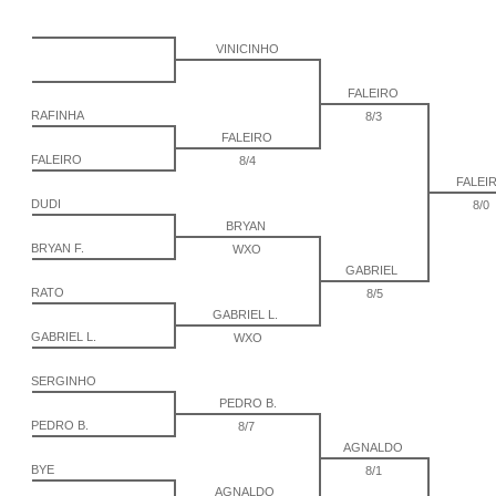
VINICINHO
FALEIRO
RAFINHA
8/3
FALEIRO
FALEIRO
8/4
FALEI
DUDI
8/0
BRYAN
BRYAN F.
WXO
GABRIEL
RATO
8/5
GABRIEL L.
GABRIEL L.
WXO
SERGINHO
PEDRO B.
PEDRO B.
8/7
AGNALDO
BYE
8/1
AGNALDO