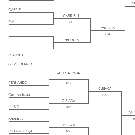
P
GABRIEL L.
GABRIEL L
PIM
8/1
PEDRO B.
8/4
PEDRO B.
CLASSE C
ALLAN REMOR
ALLAN REMOR
FERNANDO
8/5
G.BIACA
Gustavo biaca
8/5
G.BIACA
LUIS G.
8/2
PAU
SHAKIRA
8
PAULO A.
Paulo alvarenga
8/7