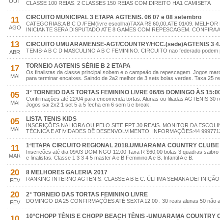
OUT
CLASSE 100 REIAS. 2 CLASSES 150 REIAS COM.DIREITO HA1 CAMISETA
CIRCUITO MUNICIPAL 3 ETAPA AGTENIS. 06 07 e 08 setembro
11
CATEGORIAS:A B C D /FEM(livre escollha)TAXA R$:60,00.ATE 01/09. MELHOR
AGO
INICIANTE SERA DISPUTADO ATE 8 GAMES COM REPESCAGEM. CONFIRA A 
13
CIRCUITO UMUARAMENSE-AGT/COUNTRY/HCC.(sede)AGTENIS 3 4.
TENIS-A B C D MASCULINO A B C FEMININO. CIRCUITO nao federado podem part
ABR
TORNEIO AGTENIS SÉRIE B 2 ETAPA
17
Os finalistas da classe principal sobem e o campeão da repescagem. Jogos ma
MAI
para terminar encaixes. Saindo de 2a2 melhor de 3 sets bolas verdes. Taxa 25 re
3° TORNEIO DAS TORTAS FEMININO LIVRE 06/05 DOMINGO ÀS 15:00
05
Confirmações até 22/04 para encomenda tortas. Alunas ou filiadas AGTENIS 30 rei
MAI
Jogos sai 2x2 1 set 5 a 5 fecha em 6 sem ti e break.
LISTA TENIS KIDS
05
INSCRIÇÕES NA HORA OU PELO SITE FPT 30 REAIS. MONITOR DA ESCOLI
MAI
TÉCNICA E ATIVIDADES DÊ DESENVOLVIMENTO. INFORMAÇÕES:44 999771
1ªETAPA CIRCUITO REGIONAL 2018.UMUARAMA COUNTRY CLUBE 1
11
Inscrições até dia 09/03 DOMINGO 12:00 Taxa R $60,00 bolas 3 quadras saibro
MAR
e finalistas. Classe 1 3 3 4 5 master A e B Feminino A e B. Infantil A e B.
20
8 MELHORES GALERIA 2017
RANKING INTERNO AGTENIS. CLASSE A B E C. ÚLTIMA SEMANA DEFINIÇÃ
FEV
20
2° TORNEIO DAS TORTAS FEMININO LIVRE
DOMINGO DA 25 CONFIRMAÇÕES ATÉ SEXTA 12:00 . 30 reais alunas 50 não a
FEV
10°CHOPP TÊNIS E CHOPP BEACH TÊNIS -UMUARAMA COUNTRY CL
10