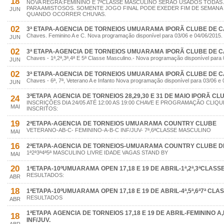
18
NOVA REGRA:FEMININO E 7ªCLASSE MASCULINO SERÃO USADOS TODAS
PARA AMISTOSOS. SOMENTE JOGO FINAL PODE EXEDER FIM DE SEMANA
JUN
QUANDO OCORRER CHUVAS.
02
3ª ETAPA-AGENCIA DE TORNEIOS UMUARAMA IPORÃ CLUBE DE 
Chaves. Feminino A e C. Nova programação disponível para 03/06 e 04/06/2015.
JUN
02
3ª ETAPA-AGENCIA DE TORNEIOS UMUARAMA IPORÃ CLUBE DE 
Chaves - 1ª,2ª,3ª,4ª E 5ª Classe Masculino.- Nova programação disponível para 
JUN
02
3ª ETAPA-AGENCIA DE TORNEIOS UMUARAMA IPORÃ CLUBE DE 
Chaves - 6ª, 7ª, Veterano A e Infanto Nova programação disponível para 03/06 e 
JUN
3ªETAPA AGENCIA DE TORNEIOS 28,29,30 E 31 DE MAIO IPORÃ C
24
INSCRIÇÕES DIA 24/05 ATÉ 12:00 AS 19:00 CHAVE E PROGRAMAÇÃO CLIQUE
MAI
INSCRITOS:
19
2ªETAPA-AGENCIA DE TORNEIOS UMUARAMA COUNTRY CLUBE
VETERANO-AB-C- FEMININO-A-B-C INF/JUV- 7ª,6ªCLASSE MASCULINO
MAI
16
2ªETAPA-AGENCIA DE TORNEIOS-UMUARAMA COUNTRY CLUBE DIAS
1ª2ª3ª4ª5ª MASCULINO LIVRE IDADE VAGAS STAND BY
MAI
20
1ªETAPA-10ºUMUARAMA OPEN 17,18 E 19 DE ABRIL-1ª,2ª,3ªCLASS
RESULTADOS:
ABR
18
1ªETAPA-10ºUMUARAMA OPEN 17,18 E 19 DE ABRIL-4ª,5ª,6ª7ª CLAS
RESULTADOS
ABR
1ªETAPA AGENCIA DE TORNEIOS 17,18 E 19 DE ABRIL-FEMININO A
18
INF/JUV.