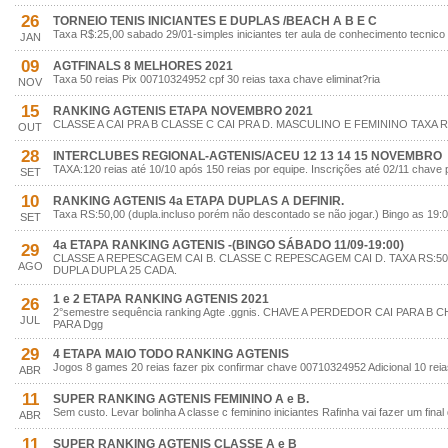
26
TORNEIO TENIS INICIANTES E DUPLAS /BEACH A B E C
Taxa R$:25,00 sabado 29/01-simples iniciantes ter aula de conhecimento tecnico
JAN
09
AGTFINALS 8 MELHORES 2021
Taxa 50 reias Pix 00710324952 cpf 30 reias taxa chave eliminat?ria
NOV
15
RANKING AGTENIS ETAPA NOVEMBRO 2021
CLASSE A CAI PRA B CLASSE C CAI PRA D. MASCULINO E FEMININO TAXA R
OUT
28
INTERCLUBES REGIONAL-AGTENIS/ACEU 12 13 14 15 NOVEMBRO
TAXA:120 reias até 10/10 após 150 reias por equipe. Inscrições até 02/11 chave
SET
10
RANKING AGTENIS 4a ETAPA DUPLAS A DEFINIR.
Taxa RS:50,00 (dupla.incluso porém não descontado se não jogar.) Bingo as 19:0
SET
4a ETAPA RANKING AGTENIS -(BINGO SÁBADO 11/09-19:00)
29
CLASSE A REPESCAGEM CAI B. CLASSE C REPESCAGEM CAI D. TAXA RS:50
AGO
DUPLA DUPLA 25 CADA.
1 e 2 ETAPA RANKING AGTENIS 2021
26
2°semestre sequência ranking Agte .ggnis. CHAVE A PERDEDOR CAI PARA 
JUL
PARA Dgg
29
4 ETAPA MAIO TODO RANKING AGTENIS
Jogos 8 games 20 reias fazer pix confirmar chave 00710324952 Adicional 10 rei
ABR
11
SUPER RANKING AGTENIS FEMININO A e B.
Sem custo. Levar bolinha A classe c feminino iniciantes Rafinha vai fazer um fin
ABR
11
SUPER RANKING AGTENIS CLASSE A e B