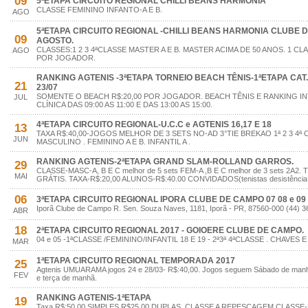
09
5ªETAPA CIRCUITO REGIONAL CHILLI BEANS HARMONIA
CLASSE FEMININO INFANTO-A E B.
AGO
5ªETAPA CIRCUITO REGIONAL -CHILLI BEANS HARMONIA CLUBE DE
09
AGOSTO.
CLASSES:1 2 3 4ªCLASSE MASTER A E B. MASTER ACIMA DE 50 ANOS. 1 CL
AGO
POR JOGADOR.
RANKING AGTENIS -3ªETAPA TORNEIO BEACH TÊNIS-1ªETAPA CAT.A 
21
23/07
SOMENTE O BEACH R$:20,00 POR JOGADOR. BEACH TÊNIS E RANKING IN
JUL
CLÍNICA DAS 09:00 AS 11:00 E DAS 13:00 AS 15:00.
4ªETAPA CIRCUITO REGIONAL-U.C.C e AGTENIS 16,17 E 18
13
TAXA R$:40,00-JOGOS MELHOR DE 3 SETS NO-AD 3°TIE BREKAO 1ª 2 3 4ª
JUN
MASCULINO . FEMININO A E B. INFANTIL A .
RANKING AGTENIS-2ªETAPA GRAND SLAM-ROLLAND GARROS.
29
CLASSE-MASC-A, B E C melhor de 5 sets FEM-A ,B E C melhor de 3 sets 2A
MAI
GRÁTIS. TAXA-R$:20,00 ALUNOS-R$:40.00 CONVIDADOS(tenistas desistência p
06
3ªETAPA CIRCUITO REGIONAL IPORA CLUBE DE CAMPO 07 08 e 09 
Iporã Clube de Campo R. Sen. Souza Naves, 1181, Iporã - PR, 87560-000 (44) 
ABR
18
2ªETAPA CIRCUITO REGIONAL 2017 - GOIOERE CLUBE DE CAMPO.
04 e 05 -1ªCLASSE /FEMININO/INFANTIL 18 E 19 - 2ª3ª 4ªCLASSE . CHAV
MAR
1ªETAPA CIRCUITO REGIONAL TEMPORADA 2017
25
Agtenis UMUARAMA jogos 24 e 28/03- R$:40,00. Jogos seguem Sábado de manhã 
FEV
e terça de manhã.
RANKING AGTENIS-1ªETAPA
19
Taxa R$:50,00 SIMPLES R$25,00 DUPLAS. CLASSE A REPESCAGEM CLASS