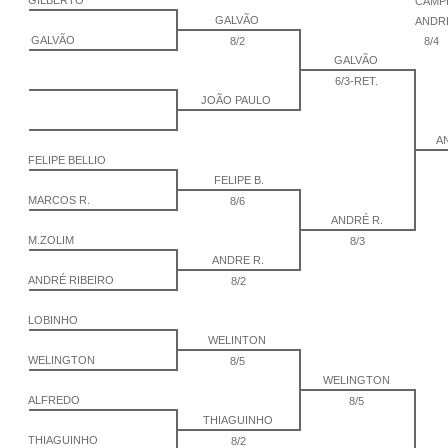
GILBERTO
CAM
GALVÃO
AND
GALVÃO
8/2
8/4
GALVÃO
6/3-RET.
JOÃO PAULO
A
FELIPE BELLIO
FELIPE B.
MARCOS R.
8/6
ANDRÉ R.
M.ZOLIM
8/3
ANDRE R.
ANDRÉ RIBEIRO
8/2
LOBINHO
WELINTON
WELINGTON
8/5
WELINGTON
ALFREDO
8/5
THIAGUINHO
THIAGUINHO
8/2