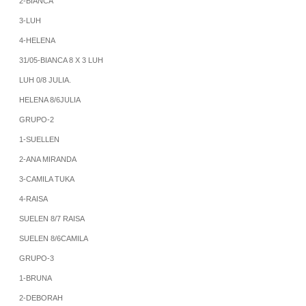
2-BIANCA
3-LUH
4-HELENA
31/05-BIANCA 8 X 3 LUH
LUH 0/8 JULIA.
HELENA 8/6JULIA
GRUPO-2
1-SUELLEN
2-ANA MIRANDA
3-CAMILA TUKA
4-RAISA
SUELEN 8/7 RAISA
SUELEN 8/6CAMILA
GRUPO-3
1-BRUNA
2-DEBORAH