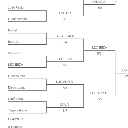
PAULO A.
João Paulo
8/0
J.PAULO
Lucas tessari
8/5
Michel
A.BARCALA
Barcala
8/4
LEO IBIZA
Vinícius m.
8/5
LEO IBIZA
LEO IBIZA
8/5
LEO 
Luciano dias
W
LUCIANO D
Diego costa
8/4
LUCIANO D.
Cauã Silva
8/5
CAUÃ
Tiago sakane
8/7
CLASSE D
GRUPO-1