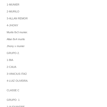
1-MUNIER
2-MURILO
3-ALLAN REMOR
4-JHONY
Murilo 8x3 munier.
Allan 8x4 murilo
Jhony x munier
GRUPO-2.
1-BIA
2-CAUA
3-VINICIUS ITAÚ
4-LUIZ OLIVEIRA.
CLASSE C
GRUPO- 1
1-ALEXANDRE