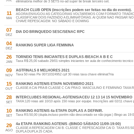
JUL
eliminatória melhor de 3 SETS no-ad super tie break terceiro set.
BEACH CLUB OPEN (inscrições podem ser feitas no dia do evento).
11
AGORA ENXUGOU AS CATEGORIAS VOLTAREMOS COM FORMATO TRADI
CLASSIFICAM DOIS FAZENDO A ELIMINATÓRIAS. AI QUEM NAO PASSAR 
MAI
CHAVE REPESCAGEM. NO SÁBADO E DOMING
07
DIA DO BRINQUEDO SESC/SENAC RPC
DEZ
04
RANKING SUPER LIGA FEMININA
DEZ
26
TORNEIO TENIS INICIANTES E DUPLAS /BEACH A B E C
Taxa R$:25,00 sabado 29/01-simples iniciantes ter aula de conhecimento tecnico
JAN
09
AGTFINALS 8 MELHORES 2021
Taxa 50 reias Pix 00710324952 cpf 30 reias taxa chave eliminat?ria
NOV
15
RANKING AGTENIS ETAPA NOVEMBRO 2021
CLASSE A CAI PRA B CLASSE C CAI PRA D. MASCULINO E FEMININO TAXA R
OUT
28
INTERCLUBES REGIONAL-AGTENIS/ACEU 12 13 14 15 NOVEMBRO
TAXA:120 reias até 10/10 após 150 reias por equipe. Inscrições até 02/11 chave
SET
10
RANKING AGTENIS 4a ETAPA DUPLAS A DEFINIR.
Taxa RS:50,00 (dupla.incluso porém não descontado se não jogar.) Bingo as 19:0
SET
4a ETAPA RANKING AGTENIS -(BINGO SÁBADO 11/09-19:00)
29
CLASSE A REPESCAGEM CAI B. CLASSE C REPESCAGEM CAI D. TAXA RS:50
AGO
DUPLA DUPLA 25 CADA.