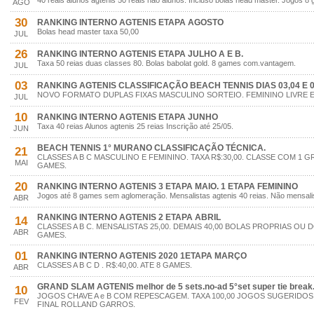
40 reais alunos agtenis 50 reais não alunos. Incluso bolas head master. Jogos
AGO
30
RANKING INTERNO AGTENIS ETAPA AGOSTO
Bolas head master taxa 50,00
JUL
26
RANKING INTERNO AGTENIS ETAPA JULHO A E B.
Taxa 50 reias duas classes 80. Bolas babolat gold. 8 games com.vantagem.
JUL
03
RANKING AGTENIS CLASSIFICAÇÃO BEACH TENNIS DIAS 03,04 E 
NOVO FORMATO DUPLAS FIXAS MASCULINO SORTEIO. FEMININO LIVRE ES
JUL
10
RANKING INTERNO AGTENIS ETAPA JUNHO
Taxa 40 reias Alunos agtenis 25 reias Inscrição até 25/05.
JUN
BEACH TENNIS 1° MURANO CLASSIFICAÇÃO TÉCNICA.
21
CLASSES A B C MASCULINO E FEMININO. TAXA R$:30,00. CLASSE COM 1 
MAI
GAMES.
20
RANKING INTERNO AGTENIS 3 ETAPA MAIO. 1 ETAPA FEMININO
Jogos até 8 games sem aglomeração. Mensalistas agtenis 40 reias. Não mensalis
ABR
RANKING INTERNO AGTENIS 2 ETAPA ABRIL
14
CLASSES A B C. MENSALISTAS 25,00. DEMAIS 40,00 BOLAS PROPRIAS OU 
ABR
GAMES.
01
RANKING INTERNO AGTENIS 2020 1ETAPA MARÇO
CLASSES A B C D . R$:40,00. ATE 8 GAMES.
ABR
GRAND SLAM AGTENIS melhor de 5 sets.no-ad 5°set super tie break
10
JOGOS CHAVE A e B COM REPESCAGEM. TAXA 100,00 JOGOS SUGERIDOS.
FEV
FINAL ROLLAND GARROS.