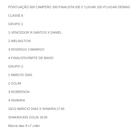
PONTUAÇÃO:500 CAMPEÃO 300 FINALISTA 200 3 °LUGAR 100 4°LUGAR DEMAI
CLASSE A
GRUPO-1
1-VENCEDOR R.SANTOS X DANIEL
2-WELINGTON
3-RODRIGO CAMARGO
4-FINALISTA PARTE DE BAIXO
GRUPO-2
1-MARCIO DIAS
2-ZOLIM
3-ROBERSON
4-SHAKIRA
16/12-MARCIO DIAS X SHAKIRA 17:00
SHAKIRA 8X0 ZOLIN 18:00
Márcio dias 8 x7 zolim