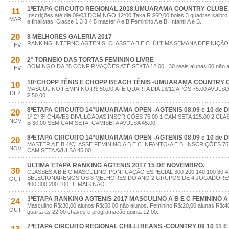
1ªETAPA CIRCUITO REGIONAL 2018.UMUARAMA COUNTRY CLUBE 1
11
Inscrições até dia 09/03 DOMINGO 12:00 Taxa R $60,00 bolas 3 quadras saibro
MAR
e finalistas. Classe 1 3 3 4 5 master A e B Feminino A e B. Infantil A e B.
20
8 MELHORES GALERIA 2017
RANKING INTERNO AGTENIS. CLASSE A B E C. ÚLTIMA SEMANA DEFINIÇÃ
FEV
20
2° TORNEIO DAS TORTAS FEMININO LIVRE
DOMINGO DA 25 CONFIRMAÇÕES ATÉ SEXTA 12:00 . 30 reais alunas 50 não a
FEV
10°CHOPP TÊNIS E CHOPP BEACH TÊNIS -UMUARAMA COUNTRY CL
10
MASCULINO FEMININO R$:50,00.ATÉ QUARTA DIA 13/12 APÓS 75.00 AVUL
DEZ
$:50,00.
8ªETAPA CIRCUITO 14°UMUARAMA OPEN -AGTENIS 08,09 e 10 de 
20
1ª 2ª 3ª CHAVES DIVULGADAS INSCRIÇÕES 75.00 1 CAMISETA 125.00 2 CLA
NOV
B 30.00 SEM CAMISETA. CAMISETA AVULSA 45.00.
8ªETAPA CIRCUITO 14°UMUARAMA OPEN -AGTENIS 08,09 e 10 de 
20
MASTER A E B 4ªCLASSE FEMININO A B E C INFANTO-A E B. INSCRIÇÕES 75.
NOV
CAMISETA AVULSA 45.00
ULTIMA ETAPA RANKING AGTENIS 2017 15 DE NOVEMBRO.
30
CLASSES A B E C MASCULINO-PONTUAÇÃO ESPECIAL 300 200 140 100 80.
SELECIONAREMOS OS 8 MELHORES DO ANO 2 GRUPOS DE 4 JOGADORE
OUT
400 300 200 100 DEMAIS NÃO.
3ªETAPA RANKING AGTENIS 2017 MASCULINO A B E C FEMININO A 
24
Masculino R$:30,00 alunos R$:50,00 não alunos. Feminino R$:20,00 alunas R$:40
OUT
quarta as 22:00 chaves e programação quinta 12:00.
7ªETAPA CIRCUITO REGIONAL CHILLI BEANS -COUNTRY 09 10 11 E 