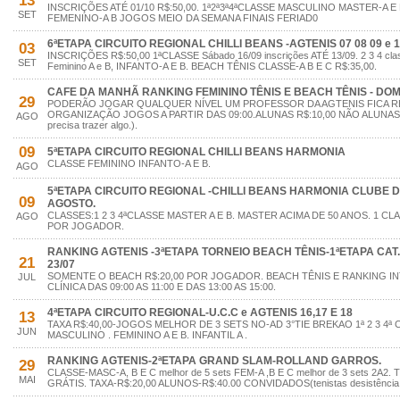
13
INSCRIÇÕES ATÉ 01/10 R$:50,00. 1ª2ª3ª4ªCLASSE MASCULINO MASTER-A E 
SET
FEMENINO-A B JOGOS MEIO DA SEMANA FINAIS FERIAD0
6ªETAPA CIRCUITO REGIONAL CHILLI BEANS -AGTENIS 07 08 09 e 
03
INSCRIÇÕES R$:50,00 1ªCLASSE Sábado 16/09 inscrições ATÉ 13/09. 2 3 4 clas
SET
Feminino A e B, INFANTO-A E B. BEACH TÊNIS CLASSE-A B E C R$:35,00.
CAFE DA MANHÃ RANKING FEMININO TÊNIS E BEACH TÊNIS - DOMI
29
PODERÃO JOGAR QUALQUER NÍVEL UM PROFESSOR DA AGTENIS FICA R
ORGANIZAÇÃO JOGOS A PARTIR DAS 09:00.ALUNAS R$:10,00 NÃO ALUNAS R$
AGO
precisa trazer algo.).
09
5ªETAPA CIRCUITO REGIONAL CHILLI BEANS HARMONIA
CLASSE FEMININO INFANTO-A E B.
AGO
5ªETAPA CIRCUITO REGIONAL -CHILLI BEANS HARMONIA CLUBE DE
09
AGOSTO.
CLASSES:1 2 3 4ªCLASSE MASTER A E B. MASTER ACIMA DE 50 ANOS. 1 CL
AGO
POR JOGADOR.
RANKING AGTENIS -3ªETAPA TORNEIO BEACH TÊNIS-1ªETAPA CAT.A 
21
23/07
SOMENTE O BEACH R$:20,00 POR JOGADOR. BEACH TÊNIS E RANKING IN
JUL
CLÍNICA DAS 09:00 AS 11:00 E DAS 13:00 AS 15:00.
4ªETAPA CIRCUITO REGIONAL-U.C.C e AGTENIS 16,17 E 18
13
TAXA R$:40,00-JOGOS MELHOR DE 3 SETS NO-AD 3°TIE BREKAO 1ª 2 3 4ª
JUN
MASCULINO . FEMININO A E B. INFANTIL A .
RANKING AGTENIS-2ªETAPA GRAND SLAM-ROLLAND GARROS.
29
CLASSE-MASC-A, B E C melhor de 5 sets FEM-A ,B E C melhor de 3 sets 2A
MAI
GRÁTIS. TAXA-R$:20,00 ALUNOS-R$:40.00 CONVIDADOS(tenistas desistência p