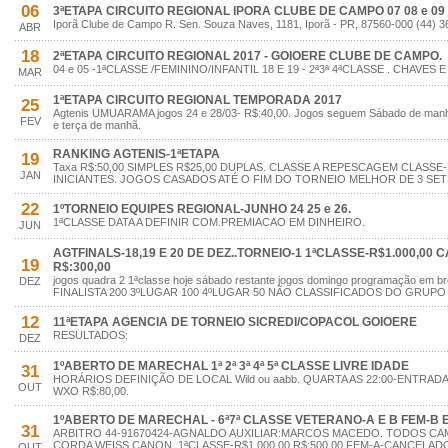
06
3ªETAPA CIRCUITO REGIONAL IPORA CLUBE DE CAMPO 07 08 e 09 
Iporã Clube de Campo R. Sen. Souza Naves, 1181, Iporã - PR, 87560-000 (44) 
ABR
18
2ªETAPA CIRCUITO REGIONAL 2017 - GOIOERE CLUBE DE CAMPO.
04 e 05 -1ªCLASSE /FEMININO/INFANTIL 18 E 19 - 2ª3ª 4ªCLASSE . CHAV
MAR
1ªETAPA CIRCUITO REGIONAL TEMPORADA 2017
25
Agtenis UMUARAMA jogos 24 e 28/03- R$:40,00. Jogos seguem Sábado de manhã 
FEV
e terça de manhã.
RANKING AGTENIS-1ªETAPA
19
Taxa R$:50,00 SIMPLES R$25,00 DUPLAS. CLASSE A REPESCAGEM CLASS
JAN
INICIANTES. JOGOS CASADOS ATÉ O FIM DO TORNEIO MELHOR DE 3 SE
22
1ºTORNEIO EQUIPES REGIONAL-JUNHO 24 25 e 26.
1ªCLASSE DATA A DEFINIR COM.PREMIACAO EM DINHEIRO.
JUN
AGTFINALS-18,19 E 20 DE DEZ..TORNEIO-1 1ªCLASSE-R$1.000,00 
19
R$:300,00
jogos quadra 2 1ªclasse hoje sábado restante jogos domingo programação em
DEZ
FINALISTA 200 3ºLUGAR 100 4ºLUGAR 50 NÃO CLASSIFICADOS DO GRUP
12
11ªETAPA AGENCIA DE TORNEIO SICREDI/COPACOL GOIOERE
RESULTADOS:
DEZ
1ºABERTO DE MARECHAL 1ª 2ª 3ª 4ª 5ª CLASSE LIVRE IDADE
31
HORÁRIOS DEFINIÇÃO DE LOCAL Wild ou aabb. QUARTA AS 22:00-ENTRADA
OUT
WXO R$:80,00.
1ºABERTO DE MARECHAL - 6ª7ª CLASSE VETERANO-A E B FEM-B E 
31
ARBITRO 44-91670424-AGNALDO AUXILIAR:MARCOS MACEDO. TODOS C
CORDA WEISS CANON. 1ªCLASSE-R$1.000,00 R$:500,00 FEM-A-CANCELADO
OUT