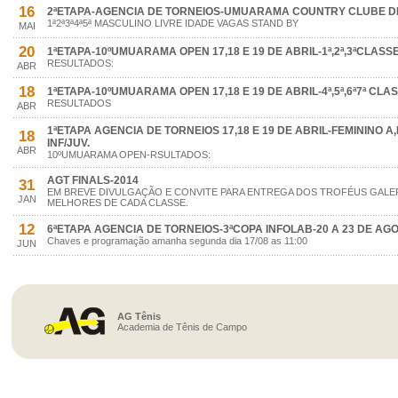
16
2ªETAPA-AGENCIA DE TORNEIOS-UMUARAMA COUNTRY CLUBE DIAS
1ª2ª3ª4ª5ª MASCULINO LIVRE IDADE VAGAS STAND BY
MAI
20
1ªETAPA-10ºUMUARAMA OPEN 17,18 E 19 DE ABRIL-1ª,2ª,3ªCLASS
RESULTADOS:
ABR
18
1ªETAPA-10ºUMUARAMA OPEN 17,18 E 19 DE ABRIL-4ª,5ª,6ª7ª CLAS
RESULTADOS
ABR
1ªETAPA AGENCIA DE TORNEIOS 17,18 E 19 DE ABRIL-FEMININO A
18
INF/JUV.
ABR
10ºUMUARAMA OPEN-RSULTADOS:
AGT FINALS-2014
31
EM BREVE DIVULGAÇÃO E CONVITE PARA ENTREGA DOS TROFÉUS GALER
JAN
MELHORES DE CADA CLASSE.
12
6ªETAPA AGENCIA DE TORNEIOS-3ªCOPA INFOLAB-20 A 23 DE AG
Chaves e programação amanha segunda dia 17/08 as 11:00
JUN
AG Tênis
Academia de Tênis de Campo