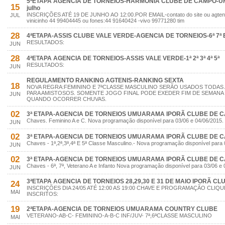
5ªETAPA AGENCIA DE TORNEIOS-HARMONIA CLUBE DE CAMPO-UM
15
julho
INSCRIÇÕES ATÉ 19 DE JUNHO AO 12:00.POR EMAIL-contato do site ou agte
JUL
vinicinho 44 99404445 ou fones:44 91640424 -vivo 99771280 tim
28
4ªETAPA-ASSIS CLUBE VALE VERDE-AGENCIA DE TORNEIOS-6ª 7ª E
RESULTADOS:
JUN
28
4ªETAPA AGENCIA DE TORNEIOS-ASSIS VALE VERDE-1ª 2ª 3ª 4ª 5ª
RESULTADOS:
JUN
REGULAMENTO RANKING AGTENIS-RANKING SEXTA
18
NOVA REGRA:FEMININO E 7ªCLASSE MASCULINO SERÃO USADOS TODAS
PARA AMISTOSOS. SOMENTE JOGO FINAL PODE EXEDER FIM DE SEMANA
JUN
QUANDO OCORRER CHUVAS.
02
3ª ETAPA-AGENCIA DE TORNEIOS UMUARAMA IPORÃ CLUBE DE 
Chaves. Feminino A e C. Nova programação disponível para 03/06 e 04/06/2015.
JUN
02
3ª ETAPA-AGENCIA DE TORNEIOS UMUARAMA IPORÃ CLUBE DE 
Chaves - 1ª,2ª,3ª,4ª E 5ª Classe Masculino.- Nova programação disponível para 
JUN
02
3ª ETAPA-AGENCIA DE TORNEIOS UMUARAMA IPORÃ CLUBE DE 
Chaves - 6ª, 7ª, Veterano A e Infanto Nova programação disponível para 03/06 e 
JUN
3ªETAPA AGENCIA DE TORNEIOS 28,29,30 E 31 DE MAIO IPORÃ C
24
INSCRIÇÕES DIA 24/05 ATÉ 12:00 AS 19:00 CHAVE E PROGRAMAÇÃO CLIQUE
MAI
INSCRITOS:
19
2ªETAPA-AGENCIA DE TORNEIOS UMUARAMA COUNTRY CLUBE
VETERANO-AB-C- FEMININO-A-B-C INF/JUV- 7ª,6ªCLASSE MASCULINO
MAI