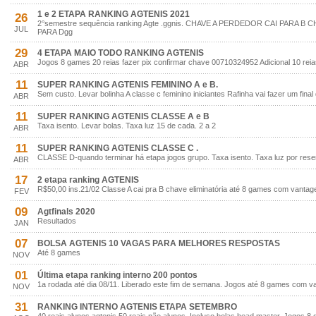
1 e 2 ETAPA RANKING AGTENIS 2021
26
2°semestre sequência ranking Agte .ggnis. CHAVE A PERDEDOR CAI PARA 
JUL
PARA Dgg
29
4 ETAPA MAIO TODO RANKING AGTENIS
Jogos 8 games 20 reias fazer pix confirmar chave 00710324952 Adicional 10 rei
ABR
11
SUPER RANKING AGTENIS FEMININO A e B.
Sem custo. Levar bolinha A classe c feminino iniciantes Rafinha vai fazer um fin
ABR
11
SUPER RANKING AGTENIS CLASSE A e B
Taxa isento. Levar bolas. Taxa luz 15 de cada. 2 a 2
ABR
11
SUPER RANKING AGTENIS CLASSE C .
CLASSE D-quando terminar há etapa jogos grupo. Taxa isento. Taxa luz por rese
ABR
17
2 etapa ranking AGTENIS
R$50,00 ins.21/02 Classe A cai pra B chave eliminatória até 8 games com vanta
FEV
09
Agtfinals 2020
Resultados
JAN
07
BOLSA AGTENIS 10 VAGAS PARA MELHORES RESPOSTAS
Até 8 games
NOV
01
Última etapa ranking interno 200 pontos
1a rodada até dia 08/11. Liberado este fim de semana. Jogos até 8 games com v
NOV
31
RANKING INTERNO AGTENIS ETAPA SETEMBRO