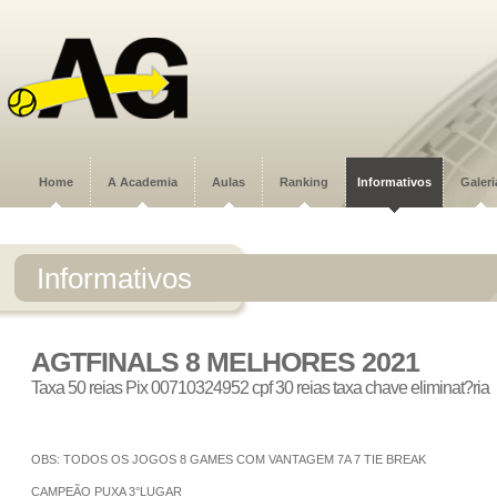
Home
A Academia
Aulas
Ranking
Informativos
Galeri
Informativos
AGTFINALS 8 MELHORES 2021
Taxa 50 reias Pix 00710324952 cpf 30 reias taxa chave eliminat?ria
OBS: TODOS OS JOGOS 8 GAMES COM VANTAGEM 7A 7 TIE BREAK
CAMPEÃO PUXA 3°LUGAR