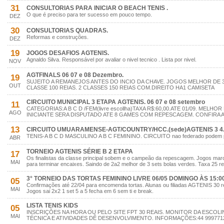
31
CONSULTORIAS PARA INICIAR O BEACH TENIS .
O que é preciso para ter sucesso em pouco tempo.
DEZ
30
CONSULTORIAS QUADRAS.
Reformas e construções.
DEZ
19
JOGOS DESAFIOS AGTENIS.
Agnaldo Silva. Responsável por avaliar o nivel tecnico . Lista por nivel.
NOV
AGTFINALS 06 07 e 08 Dezembro.
19
SUJEITO A REMANEJOS ANTES DO INCIO DA CHAVE. JOGOS MELHOR DE 
OUT
CLASSE 100 REIAS. 2 CLASSES 150 REIAS COM.DIREITO HA1 CAMISETA
CIRCUITO MUNICIPAL 3 ETAPA AGTENIS. 06 07 e 08 setembro
11
CATEGORIAS:A B C D /FEM(livre escollha)TAXA R$:60,00.ATE 01/09. MELHOR
AGO
INICIANTE SERA DISPUTADO ATE 8 GAMES COM REPESCAGEM. CONFIRA A 
13
CIRCUITO UMUARAMENSE-AGT/COUNTRY/HCC.(sede)AGTENIS 3 4.
TENIS-A B C D MASCULINO A B C FEMININO. CIRCUITO nao federado podem part
ABR
TORNEIO AGTENIS SÉRIE B 2 ETAPA
17
Os finalistas da classe principal sobem e o campeão da repescagem. Jogos ma
MAI
para terminar encaixes. Saindo de 2a2 melhor de 3 sets bolas verdes. Taxa 25 re
3° TORNEIO DAS TORTAS FEMININO LIVRE 06/05 DOMINGO ÀS 15:00
05
Confirmações até 22/04 para encomenda tortas. Alunas ou filiadas AGTENIS 30 rei
MAI
Jogos sai 2x2 1 set 5 a 5 fecha em 6 sem ti e break.
LISTA TENIS KIDS
05
INSCRIÇÕES NA HORA OU PELO SITE FPT 30 REAIS. MONITOR DA ESCOLI
MAI
TÉCNICA E ATIVIDADES DÊ DESENVOLVIMENTO. INFORMAÇÕES:44 999771