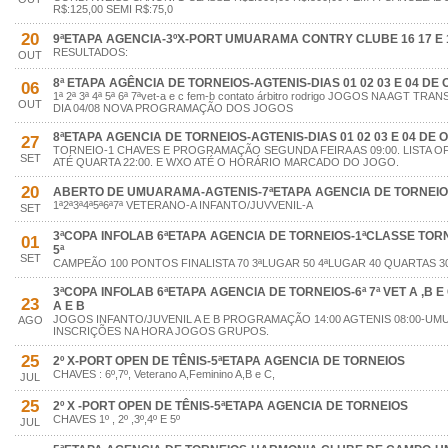
R$:125,00 SEMI R$:75,0
20
9ªETAPA AGENCIA-3ºX-PORT UMUARAMA CONTRY CLUBE 16 17 E 
RESULTADOS:
OUT
8ª ETAPA AGÊNCIA DE TORNEIOS-AGTENIS-DIAS 01 02 03 E 04 DE
06
1ª 2ª 3ª 4ª 5ª 6ª 7ªvet-a e c fem-b contato árbitro rodrigo JOGOS NA AGT
OUT
DIA 04/08 NOVA PROGRAMAÇÃO DOS JOGOS
8ªETAPA AGENCIA DE TORNEIOS-AGTENIS-DIAS 01 02 03 E 04 DE
27
TORNEIO-1 CHAVES E PROGRAMAÇÃO SEGUNDA FEIRA AS 09:00. LISTA O
SET
ATÉ QUARTA 22:00. E WXO ATÉ O HORÁRIO MARCADO DO JOGO.
20
ABERTO DE UMUARAMA-AGTENIS-7ªETAPA AGENCIA DE TORNEI
1ª2ª3ª4ª5ª6ª7ª VETERANO-A INFANTO/JUVVENIL-A
SET
3ªCOPA INFOLAB 6ªETAPA AGENCIA DE TORNEIOS-1ªCLASSE TORNEIO
01
5ª
SET
CAMPEÃO 100 PONTOS FINALISTA 70 3ªLUGAR 50 4ªLUGAR 40 QUARTAS 30
3ªCOPA INFOLAB 6ªETAPA AGENCIA DE TORNEIOS-6ª 7ª VET A ,B E C.
23
A E B
JOGOS INFANTO/JUVENIL A E B PROGRAMAÇÃO 14:00 AGTENIS 08:00-
AGO
INSCRIÇÕES NA HORA JOGOS GRUPOS.
25
2º X-PORT OPEN DE TÊNIS-5ªETAPA AGENCIA DE TORNEIOS
CHAVES : 6º,7º, Veterano A,Feminino A,B e C,
JUL
25
2º X -PORT OPEN DE TÊNIS-5ªETAPA AGENCIA DE TORNEIOS
CHAVES 1º , 2º ,3º,4º E 5º
JUL