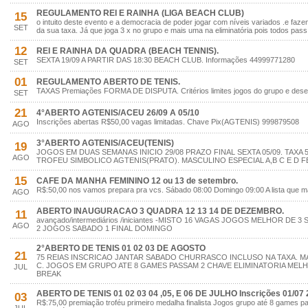
REGULAMENTO REI E RAINHA (LIGA BEACH CLUB)
15
o intuito deste evento e a democracia de poder jogar com níveis variados .e faz
SET
da sua taxa. Já que joga 3 x no grupo e mais uma na eliminatória pois todos pass
12
REI E RAINHA DA QUADRA (BEACH TENNIS).
SEXTA 19/09 A PARTIR DAS 18:30 BEACH CLUB. Informações 44999771280
SET
01
REGULAMENTO ABERTO DE TENIS.
TAXAS Premiações FORMA DE DISPUTA. Critérios limites jogos do grupo e des
SET
21
4°ABERTO AGTENIS/ACEU 26/09 A 05/10
Inscrições abertas R$50,00 vagas limitadas. Chave Pix(AGTENIS) 999879508
AGO
3°ABERTO AGTENIS/ACEU(TENIS)
19
JOGOS EM DUAS SEMANAS INICIO 29/08 PRAZO FINAL SEXTA 05/09. TAXA 
AGO
TROFEU SIMBOLICO AGTENIS(PRATO). MASCULINO ESPECIAL A,B C E D FE
15
CAFE DA MANHA FEMININO 12 ou 13 de setembro.
R$:50,00 nos vamos prepara pra vcs. Sábado 08:00 Domingo 09:00 A lista que 
AGO
ABERTO INAUGURACAO 3 QUADRA 12 13 14 DE DEZEMBRO.
11
avançado/intermediários /iniciantes -MISTO 16 VAGAS JOGOS MELHOR DE 
AGO
2 JOGOS SABADO 1 FINAL DOMINGO
2°ABERTO DE TENIS 01 02 03 DE AGOSTO
21
75 REIAS INSCRICAO JANTAR SABADO CHURRASCO INCLUSO NA TAXA. MA
C. JOGOS EM GRUPO ATE 8 GAMES PASSAM 2 CHAVE ELIMINATORIA MELHO
JUL
BREAK
ABERTO DE TENIS 01 02 03 04 ,05, E 06 DE JULHO Inscrições 01/07 
03
R$:75,00 premiação troféu primeiro medalha finalista Jogos grupo até 8 games 